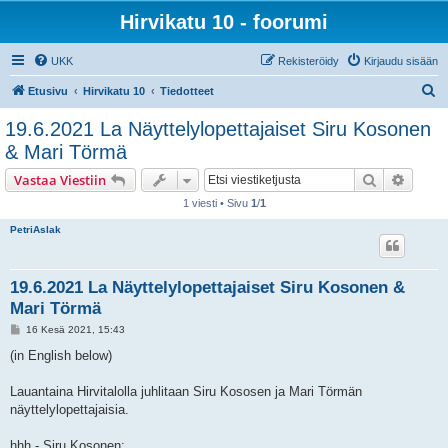
Hirvikatu 10 - foorumi
UKK
Rekisteröidy
Kirjaudu sisään
E
Etusivu
Hirvikatu 10
Tiedotteet
t
19.6.2021 La Näyttelylopettajaiset Siru Kosonen
s
& Mari Törmä
i
Etsi
Tarken
Vastaa Viestiin
1 viesti • Sivu
1
/
1
PetriAslak
19.6.2021 La Näyttelylopettajaiset Siru Kosonen &
Mari Törmä
V
16 Kesä 2021, 15:43
i
e
(in English below)
s
t
i
Lauantaina Hirvitalolla juhlitaan Siru Kososen ja Mari Törmän
näyttelylopettajaisia.
hhh - Siru Kosonen: