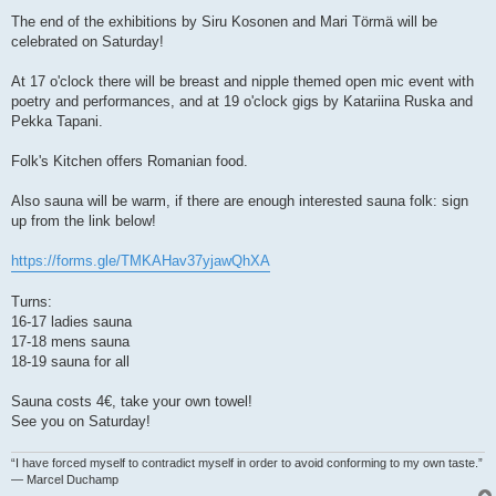
The end of the exhibitions by Siru Kosonen and Mari Törmä will be
celebrated on Saturday!
At 17 o'clock there will be breast and nipple themed open mic event with
poetry and performances, and at 19 o'clock gigs by Katariina Ruska and
Pekka Tapani.
Folk's Kitchen offers Romanian food.
Also sauna will be warm, if there are enough interested sauna folk: sign
up from the link below!
https://forms.gle/TMKAHav37yjawQhXA
Turns:
16-17 ladies sauna
17-18 mens sauna
18-19 sauna for all
Sauna costs 4€, take your own towel!
See you on Saturday!
“I have forced myself to contradict myself in order to avoid conforming to my own taste.”
― Marcel Duchamp