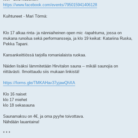
https://www.facebook.com/events/795015941406128
Kuihtuneet - Mari Törmä:
Klo 17 alkaa rinta- ja nänniaiheinen open mic -tapahtuma, jossa on
mukana runoilua sekä performansseja, ja klo 19 keikat: Katariina Ruska,
Pekka Tapani.
Kansankeittiössä tarjolla romanialaista ruokaa.
Näiden lisäksi lämmitetään Hirvitalon sauna -- mikäli saunojia on
riittävästi. Ilmoittaudu siis mukaan linkistä!
https://forms.gle/TMKAHav37yjawQhXA
Klo 16 naiset
klo 17 miehet
klo 18 sekasauna
Saunamaksu on 4€, ja oma pyyhe toivottava.
Nähdään lauantaina!
* * *