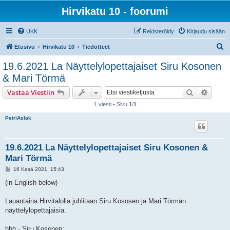
Hirvikatu 10 - foorumi
UKK
Rekisteröidy
Kirjaudu sisään
E
Etusivu
Hirvikatu 10
Tiedotteet
t
19.6.2021 La Näyttelylopettajaiset Siru Kosonen
s
& Mari Törmä
i
Etsi
Tarken
Vastaa Viestiin
1 viesti • Sivu
1
/
1
PetriAslak
19.6.2021 La Näyttelylopettajaiset Siru Kosonen &
Mari Törmä
V
16 Kesä 2021, 15:43
i
e
(in English below)
s
t
i
Lauantaina Hirvitalolla juhlitaan Siru Kososen ja Mari Törmän
näyttelylopettajaisia.
hhh - Siru Kosonen: