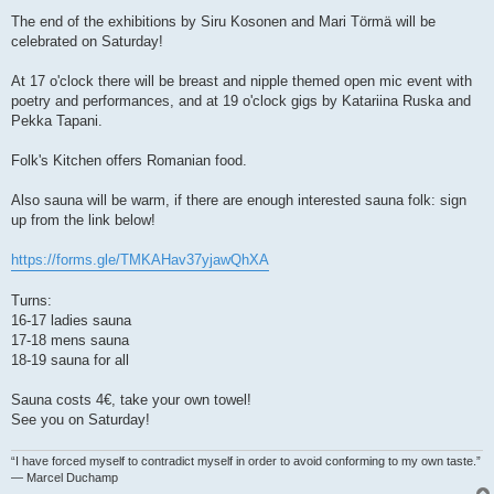
The end of the exhibitions by Siru Kosonen and Mari Törmä will be
celebrated on Saturday!
At 17 o'clock there will be breast and nipple themed open mic event with
poetry and performances, and at 19 o'clock gigs by Katariina Ruska and
Pekka Tapani.
Folk's Kitchen offers Romanian food.
Also sauna will be warm, if there are enough interested sauna folk: sign
up from the link below!
https://forms.gle/TMKAHav37yjawQhXA
Turns:
16-17 ladies sauna
17-18 mens sauna
18-19 sauna for all
Sauna costs 4€, take your own towel!
See you on Saturday!
“I have forced myself to contradict myself in order to avoid conforming to my own taste.”
― Marcel Duchamp