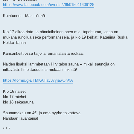
https://www.facebook.com/events/795015941406128
Kuihtuneet - Mari Törmä:
Klo 17 alkaa rinta- ja nänniaiheinen open mic -tapahtuma, jossa on
mukana runoilua sekä performansseja, ja klo 19 keikat: Katariina Ruska,
Pekka Tapani.
Kansankeittiössä tarjolla romanialaista ruokaa.
Näiden lisäksi lämmitetään Hirvitalon sauna -- mikäli saunojia on
riittävästi. Ilmoittaudu siis mukaan linkistä!
https://forms.gle/TMKAHav37yjawQhXA
Klo 16 naiset
klo 17 miehet
klo 18 sekasauna
Saunamaksu on 4€, ja oma pyyhe toivottava.
Nähdään lauantaina!
* * *