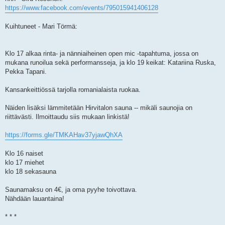
https://www.facebook.com/events/795015941406128
Kuihtuneet - Mari Törmä:
Klo 17 alkaa rinta- ja nänniaiheinen open mic -tapahtuma, jossa on
mukana runoilua sekä performansseja, ja klo 19 keikat: Katariina Ruska,
Pekka Tapani.
Kansankeittiössä tarjolla romanialaista ruokaa.
Näiden lisäksi lämmitetään Hirvitalon sauna -- mikäli saunojia on
riittävästi. Ilmoittaudu siis mukaan linkistä!
https://forms.gle/TMKAHav37yjawQhXA
Klo 16 naiset
klo 17 miehet
klo 18 sekasauna
Saunamaksu on 4€, ja oma pyyhe toivottava.
Nähdään lauantaina!
* * *