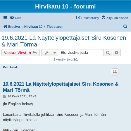
Hirvikatu 10 - foorumi
UKK
Rekisteröidy
Kirjaudu sisään
E
Etusivu
Hirvikatu 10
Tiedotteet
t
19.6.2021 La Näyttelylopettajaiset Siru Kosonen
s
& Mari Törmä
i
Etsi
Tarken
Vastaa Viestiin
1 viesti • Sivu
1
/
1
PetriAslak
19.6.2021 La Näyttelylopettajaiset Siru Kosonen &
Mari Törmä
V
16 Kesä 2021, 15:43
i
e
(in English below)
s
t
i
Lauantaina Hirvitalolla juhlitaan Siru Kososen ja Mari Törmän
näyttelylopettajaisia.
hhh - Siru Kosonen: