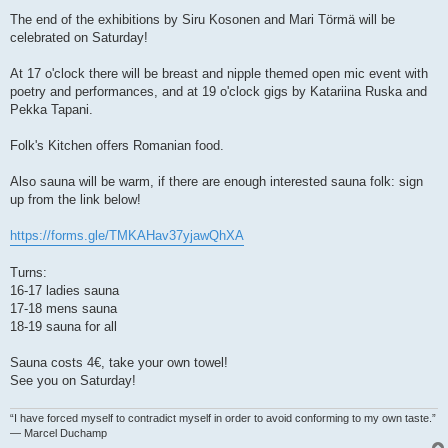
The end of the exhibitions by Siru Kosonen and Mari Törmä will be
celebrated on Saturday!
At 17 o'clock there will be breast and nipple themed open mic event with
poetry and performances, and at 19 o'clock gigs by Katariina Ruska and
Pekka Tapani.
Folk's Kitchen offers Romanian food.
Also sauna will be warm, if there are enough interested sauna folk: sign
up from the link below!
https://forms.gle/TMKAHav37yjawQhXA
Turns:
16-17 ladies sauna
17-18 mens sauna
18-19 sauna for all
Sauna costs 4€, take your own towel!
See you on Saturday!
“I have forced myself to contradict myself in order to avoid conforming to my own taste.”
― Marcel Duchamp