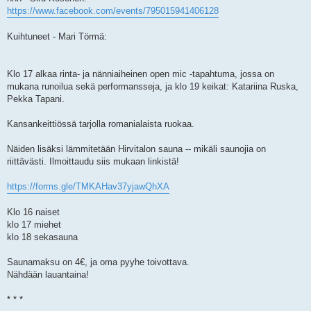
https://www.facebook.com/events/795015941406128
Kuihtuneet - Mari Törmä:
Klo 17 alkaa rinta- ja nänniaiheinen open mic -tapahtuma, jossa on
mukana runoilua sekä performansseja, ja klo 19 keikat: Katariina Ruska,
Pekka Tapani.
Kansankeittiössä tarjolla romanialaista ruokaa.
Näiden lisäksi lämmitetään Hirvitalon sauna -- mikäli saunojia on
riittävästi. Ilmoittaudu siis mukaan linkistä!
https://forms.gle/TMKAHav37yjawQhXA
Klo 16 naiset
klo 17 miehet
klo 18 sekasauna
Saunamaksu on 4€, ja oma pyyhe toivottava.
Nähdään lauantaina!
* * *