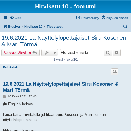
Hirvikatu 10 - foorumi
UKK
Rekisteröidy
Kirjaudu sisään
E
Etusivu
Hirvikatu 10
Tiedotteet
t
19.6.2021 La Näyttelylopettajaiset Siru Kosonen
s
& Mari Törmä
i
Etsi
Tarken
Vastaa Viestiin
1 viesti • Sivu
1
/
1
PetriAslak
19.6.2021 La Näyttelylopettajaiset Siru Kosonen &
Mari Törmä
V
16 Kesä 2021, 15:43
i
e
(in English below)
s
t
i
Lauantaina Hirvitalolla juhlitaan Siru Kososen ja Mari Törmän
näyttelylopettajaisia.
hhh - Siru Kosonen: