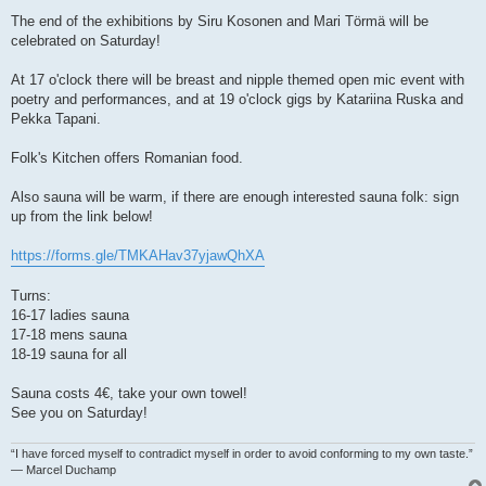
The end of the exhibitions by Siru Kosonen and Mari Törmä will be
celebrated on Saturday!
At 17 o'clock there will be breast and nipple themed open mic event with
poetry and performances, and at 19 o'clock gigs by Katariina Ruska and
Pekka Tapani.
Folk's Kitchen offers Romanian food.
Also sauna will be warm, if there are enough interested sauna folk: sign
up from the link below!
https://forms.gle/TMKAHav37yjawQhXA
Turns:
16-17 ladies sauna
17-18 mens sauna
18-19 sauna for all
Sauna costs 4€, take your own towel!
See you on Saturday!
“I have forced myself to contradict myself in order to avoid conforming to my own taste.”
― Marcel Duchamp