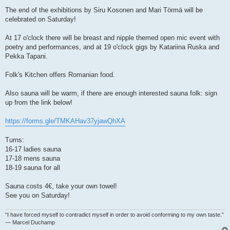
The end of the exhibitions by Siru Kosonen and Mari Törmä will be
celebrated on Saturday!
At 17 o'clock there will be breast and nipple themed open mic event with
poetry and performances, and at 19 o'clock gigs by Katariina Ruska and
Pekka Tapani.
Folk's Kitchen offers Romanian food.
Also sauna will be warm, if there are enough interested sauna folk: sign
up from the link below!
https://forms.gle/TMKAHav37yjawQhXA
Turns:
16-17 ladies sauna
17-18 mens sauna
18-19 sauna for all
Sauna costs 4€, take your own towel!
See you on Saturday!
“I have forced myself to contradict myself in order to avoid conforming to my own taste.”
― Marcel Duchamp