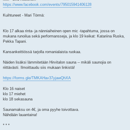
https://www.facebook.com/events/795015941406128
Kuihtuneet - Mari Törmä:
Klo 17 alkaa rinta- ja nänniaiheinen open mic -tapahtuma, jossa on
mukana runoilua sekä performansseja, ja klo 19 keikat: Katariina Ruska,
Pekka Tapani.
Kansankeittiössä tarjolla romanialaista ruokaa.
Näiden lisäksi lämmitetään Hirvitalon sauna -- mikäli saunojia on
riittävästi. Ilmoittaudu siis mukaan linkistä!
https://forms.gle/TMKAHav37yjawQhXA
Klo 16 naiset
klo 17 miehet
klo 18 sekasauna
Saunamaksu on 4€, ja oma pyyhe toivottava.
Nähdään lauantaina!
* * *