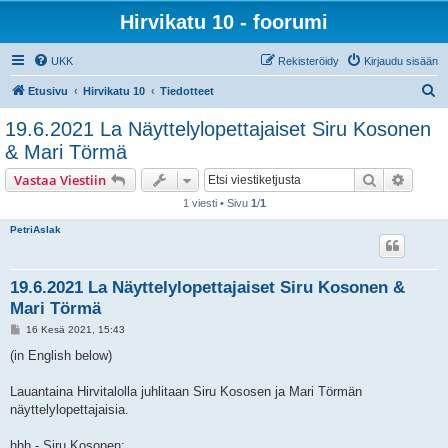
Hirvikatu 10 - foorumi
UKK
Rekisteröidy
Kirjaudu sisään
E
Etusivu
Hirvikatu 10
Tiedotteet
t
19.6.2021 La Näyttelylopettajaiset Siru Kosonen
s
& Mari Törmä
i
Etsi
Tarken
Vastaa Viestiin
1 viesti • Sivu
1
/
1
PetriAslak
19.6.2021 La Näyttelylopettajaiset Siru Kosonen &
Mari Törmä
V
16 Kesä 2021, 15:43
i
e
(in English below)
s
t
i
Lauantaina Hirvitalolla juhlitaan Siru Kososen ja Mari Törmän
näyttelylopettajaisia.
hhh - Siru Kosonen: