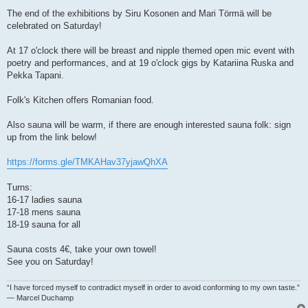
The end of the exhibitions by Siru Kosonen and Mari Törmä will be
celebrated on Saturday!
At 17 o'clock there will be breast and nipple themed open mic event with
poetry and performances, and at 19 o'clock gigs by Katariina Ruska and
Pekka Tapani.
Folk's Kitchen offers Romanian food.
Also sauna will be warm, if there are enough interested sauna folk: sign
up from the link below!
https://forms.gle/TMKAHav37yjawQhXA
Turns:
16-17 ladies sauna
17-18 mens sauna
18-19 sauna for all
Sauna costs 4€, take your own towel!
See you on Saturday!
“I have forced myself to contradict myself in order to avoid conforming to my own taste.”
― Marcel Duchamp