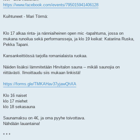
https://www.facebook.com/events/795015941406128
Kuihtuneet - Mari Törmä:
Klo 17 alkaa rinta- ja nänniaiheinen open mic -tapahtuma, jossa on
mukana runoilua sekä performansseja, ja klo 19 keikat: Katariina Ruska,
Pekka Tapani.
Kansankeittiössä tarjolla romanialaista ruokaa.
Näiden lisäksi lämmitetään Hirvitalon sauna -- mikäli saunojia on
riittävästi. Ilmoittaudu siis mukaan linkistä!
https://forms.gle/TMKAHav37yjawQhXA
Klo 16 naiset
klo 17 miehet
klo 18 sekasauna
Saunamaksu on 4€, ja oma pyyhe toivottava.
Nähdään lauantaina!
* * *