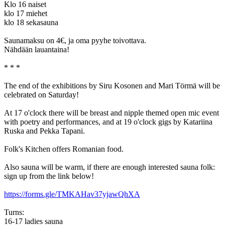
Klo 16 naiset
klo 17 miehet
klo 18 sekasauna
Saunamaksu on 4€, ja oma pyyhe toivottava.
Nähdään lauantaina!
* * *
The end of the exhibitions by Siru Kosonen and Mari Törmä will be
celebrated on Saturday!
At 17 o'clock there will be breast and nipple themed open mic event
with poetry and performances, and at 19 o'clock gigs by Katariina
Ruska and Pekka Tapani.
Folk's Kitchen offers Romanian food.
Also sauna will be warm, if there are enough interested sauna folk:
sign up from the link below!
https://forms.gle/TMKAHav37yjawQhXA
Turns:
16-17 ladies sauna