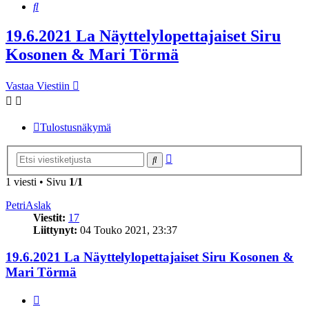
Etsi
19.6.2021 La Näyttelylopettajaiset Siru
Kosonen & Mari Törmä
Vastaa Viestiin
Tulostusnäkymä
Tarkennettu
Etsi
haku
1 viesti • Sivu
1
/
1
PetriAslak
Viestit:
17
Liittynyt:
04 Touko 2021, 23:37
19.6.2021 La Näyttelylopettajaiset Siru Kosonen &
Mari Törmä
Lainaa