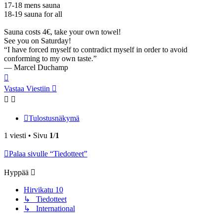
17-18 mens sauna
18-19 sauna for all
Sauna costs 4€, take your own towel!
See you on Saturday!
“I have forced myself to contradict myself in order to avoid
conforming to my own taste.”
― Marcel Duchamp
Ylös
Vastaa Viestiin
Tulostusnäkymä
1 viesti • Sivu
1
/
1
Palaa sivulle “Tiedotteet”
Hyppää
Hirvikatu 10
↳ Tiedotteet
↳ International