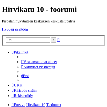
Hirvikatu 10 - foorumi
Pispalan nykytaiteen keskuksen keskustelupalsta
Hyppää sisältöön
Tarkennettu
Etsi
haku
Pikalinkit
Vastaamattomat aiheet
Aktiiviset viestiketjut
Etsi
UKK
Kirjaudu sisään
Rekisteröidy
Etusivu
Hirvikatu 10
Tiedotteet