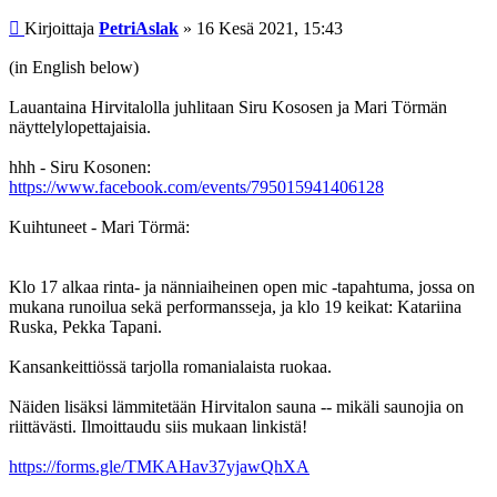
Viesti
Kirjoittaja
PetriAslak
»
16 Kesä 2021, 15:43
(in English below)
Lauantaina Hirvitalolla juhlitaan Siru Kososen ja Mari Törmän
näyttelylopettajaisia.
hhh - Siru Kosonen:
https://www.facebook.com/events/795015941406128
Kuihtuneet - Mari Törmä:
Klo 17 alkaa rinta- ja nänniaiheinen open mic -tapahtuma, jossa on
mukana runoilua sekä performansseja, ja klo 19 keikat: Katariina
Ruska, Pekka Tapani.
Kansankeittiössä tarjolla romanialaista ruokaa.
Näiden lisäksi lämmitetään Hirvitalon sauna -- mikäli saunojia on
riittävästi. Ilmoittaudu siis mukaan linkistä!
https://forms.gle/TMKAHav37yjawQhXA