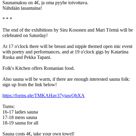
Saunamaksu on 4€, ja oma pyyhe toivottava.
Nähdään lauantaina!
* * *
The end of the exhibitions by Siru Kosonen and Mari Törmä will be
celebrated on Saturday!
At 17 o'clock there will be breast and nipple themed open mic event
with poetry and performances, and at 19 o'clock gigs by Katariina
Ruska and Pekka Tapani.
Folk's Kitchen offers Romanian food.
Also sauna will be warm, if there are enough interested sauna folk:
sign up from the link below!
https://forms.gle/TMKAHav37yjawQhXA
Turns:
16-17 ladies sauna
17-18 mens sauna
18-19 sauna for all
Sauna costs 4€, take your own towel!