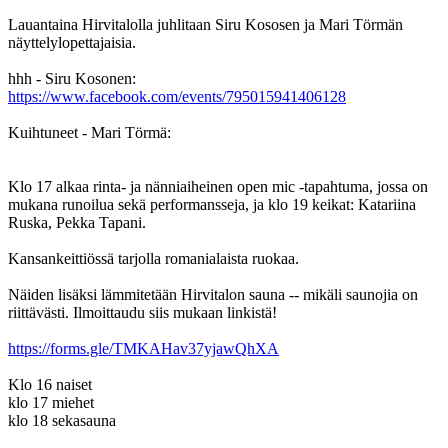
Lauantaina Hirvitalolla juhlitaan Siru Kososen ja Mari Törmän
näyttelylopettajaisia.
hhh - Siru Kosonen:
https://www.facebook.com/events/795015941406128
Kuihtuneet - Mari Törmä:
Klo 17 alkaa rinta- ja nänniaiheinen open mic -tapahtuma, jossa on
mukana runoilua sekä performansseja, ja klo 19 keikat: Katariina
Ruska, Pekka Tapani.
Kansankeittiössä tarjolla romanialaista ruokaa.
Näiden lisäksi lämmitetään Hirvitalon sauna -- mikäli saunojia on
riittävästi. Ilmoittaudu siis mukaan linkistä!
https://forms.gle/TMKAHav37yjawQhXA
Klo 16 naiset
klo 17 miehet
klo 18 sekasauna