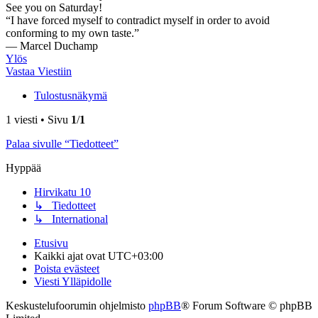
See you on Saturday!
“I have forced myself to contradict myself in order to avoid
conforming to my own taste.”
― Marcel Duchamp
Ylös
Vastaa Viestiin
Tulostusnäkymä
1 viesti • Sivu
1
/
1
Palaa sivulle “Tiedotteet”
Hyppää
Hirvikatu 10
↳ Tiedotteet
↳ International
Etusivu
Kaikki ajat ovat
UTC+03:00
Poista evästeet
Viesti Ylläpidolle
Keskustelufoorumin ohjelmisto
phpBB
® Forum Software © phpBB