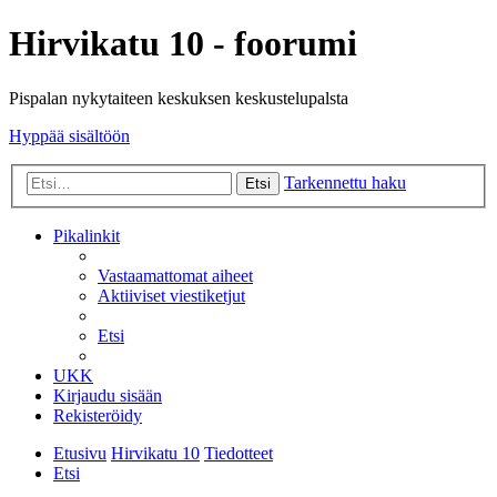
Hirvikatu 10 - foorumi
Pispalan nykytaiteen keskuksen keskustelupalsta
Hyppää sisältöön
Tarkennettu haku
Etsi
Pikalinkit
Vastaamattomat aiheet
Aktiiviset viestiketjut
Etsi
UKK
Kirjaudu sisään
Rekisteröidy
Etusivu
Hirvikatu 10
Tiedotteet
Etsi