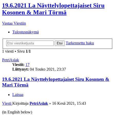
19.6.2021 La Näyttelylopettajaiset Siru
Kosonen & Mari Törmä
Vastaa Viestiin
Tulostusnäkymä
Tarkennettu haku
Etsi
1 viesti • Sivu
1
/
1
PetriAslak
Viestit:
17
Liittynyt:
04 Touko 2021, 23:37
19.6.2021 La Näyttelylopettajaiset Siru Kosonen &
Mari Törmä
Lainaa
Viesti
Kirjoittaja
PetriAslak
»
16 Kesä 2021, 15:43
(in English below)