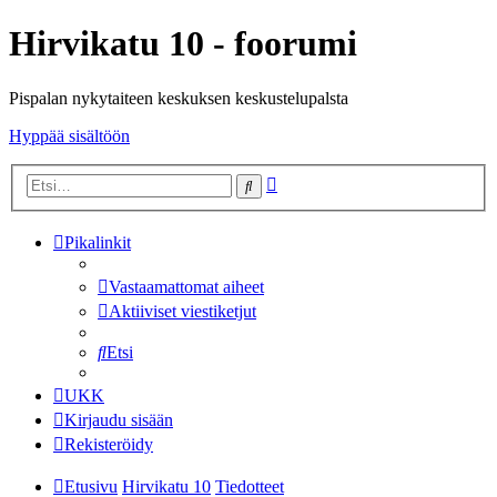
Hirvikatu 10 - foorumi
Pispalan nykytaiteen keskuksen keskustelupalsta
Hyppää sisältöön
Tarkennettu
Etsi
haku
Pikalinkit
Vastaamattomat aiheet
Aktiiviset viestiketjut
Etsi
UKK
Kirjaudu sisään
Rekisteröidy
Etusivu
Hirvikatu 10
Tiedotteet