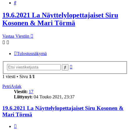
Etsi
19.6.2021 La Näyttelylopettajaiset Siru
Kosonen & Mari Törmä
Vastaa Viestiin
Tulostusnäkymä
Tarkennettu
Etsi
haku
1 viesti • Sivu
1
/
1
PetriAslak
Viestit:
17
Liittynyt:
04 Touko 2021, 23:37
19.6.2021 La Näyttelylopettajaiset Siru Kosonen &
Mari Törmä
Lainaa