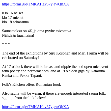
https://forms.gle/TMKAHav37yjawQhXA
Klo 16 naiset
klo 17 miehet
klo 18 sekasauna
Saunamaksu on 4€, ja oma pyyhe toivottava.
Nähdään lauantaina!
* * *
The end of the exhibitions by Siru Kosonen and Mari Törmä will be
celebrated on Saturday!
At 17 o'clock there will be breast and nipple themed open mic event
with poetry and performances, and at 19 o'clock gigs by Katariina
Ruska and Pekka Tapani.
Folk's Kitchen offers Romanian food.
Also sauna will be warm, if there are enough interested sauna folk:
sign up from the link below!
https://forms.gle/TMKAHav37yjawQhXA