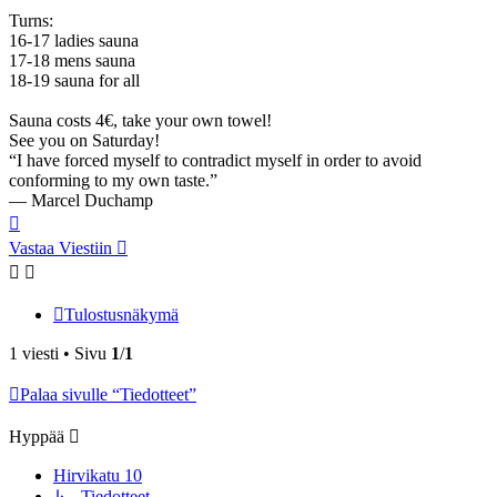
Turns:
16-17 ladies sauna
17-18 mens sauna
18-19 sauna for all
Sauna costs 4€, take your own towel!
See you on Saturday!
“I have forced myself to contradict myself in order to avoid
conforming to my own taste.”
― Marcel Duchamp
Ylös
Vastaa Viestiin
Tulostusnäkymä
1 viesti • Sivu
1
/
1
Palaa sivulle “Tiedotteet”
Hyppää
Hirvikatu 10
↳ Tiedotteet