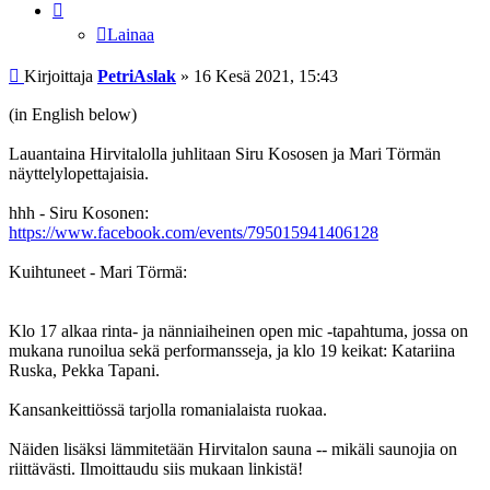
Lainaa
Viesti
Kirjoittaja
PetriAslak
»
16 Kesä 2021, 15:43
(in English below)
Lauantaina Hirvitalolla juhlitaan Siru Kososen ja Mari Törmän
näyttelylopettajaisia.
hhh - Siru Kosonen:
https://www.facebook.com/events/795015941406128
Kuihtuneet - Mari Törmä:
Klo 17 alkaa rinta- ja nänniaiheinen open mic -tapahtuma, jossa on
mukana runoilua sekä performansseja, ja klo 19 keikat: Katariina
Ruska, Pekka Tapani.
Kansankeittiössä tarjolla romanialaista ruokaa.
Näiden lisäksi lämmitetään Hirvitalon sauna -- mikäli saunojia on
riittävästi. Ilmoittaudu siis mukaan linkistä!