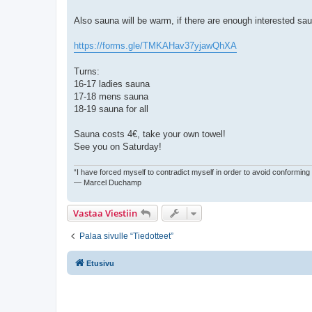
Also sauna will be warm, if there are enough interested sau
https://forms.gle/TMKAHav37yjawQhXA
Turns:
16-17 ladies sauna
17-18 mens sauna
18-19 sauna for all
Sauna costs 4€, take your own towel!
See you on Saturday!
“I have forced myself to contradict myself in order to avoid conforming
― Marcel Duchamp
Vastaa Viestiin
Palaa sivulle “Tiedotteet”
Etusivu