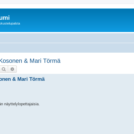
rumi
skustelupalsta
u Kosonen & Mari Törmä
Etsi
Tarkennettu haku
osonen & Mari Törmä
n näyttelylopettajaisia.