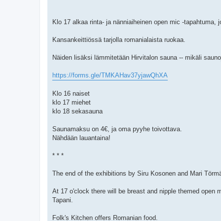
Klo 17 alkaa rinta- ja nänniaiheinen open mic -tapahtuma, 
Kansankeittiössä tarjolla romanialaista ruokaa.
Näiden lisäksi lämmitetään Hirvitalon sauna -- mikäli saunoji
https://forms.gle/TMKAHav37yjawQhXA
Klo 16 naiset
klo 17 miehet
klo 18 sekasauna
Saunamaksu on 4€, ja oma pyyhe toivottava.
Nähdään lauantaina!
* * *
The end of the exhibitions by Siru Kosonen and Mari Törmä
At 17 o'clock there will be breast and nipple themed open
Tapani.
Folk's Kitchen offers Romanian food.