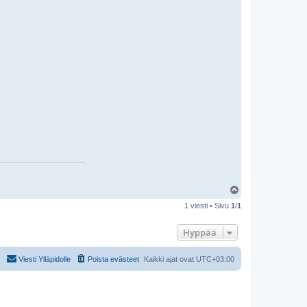
Y
l
1 viesti • Sivu
1
/
1
ö
s
Hyppää
Viesti Ylläpidolle
Poista evästeet
Kaikki ajat ovat
UTC+03:00