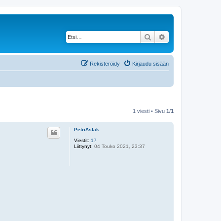
Etsi
Tarkennettu haku
Rekisteröidy
Kirjaudu sisään
1 viesti • Sivu
1
/
1
PetriAslak
Viestit:
17
Liittynyt:
04 Touko 2021, 23:37