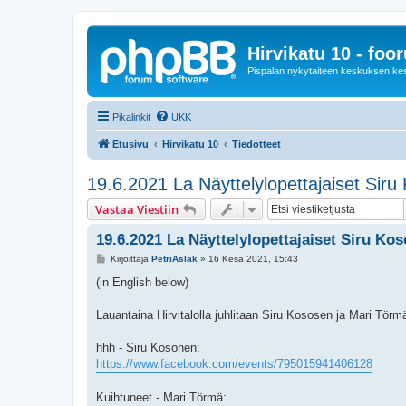
Hirvikatu 10 - foo
Pispalan nykytaiteen keskuksen ke
Pikalinkit
UKK
Etusivu
Hirvikatu 10
Tiedotteet
19.6.2021 La Näyttelylopettajaiset Sir
Vastaa Viestiin
19.6.2021 La Näyttelylopettajaiset Siru K
V
Kirjoittaja
PetriAslak
»
16 Kesä 2021, 15:43
i
e
(in English below)
s
t
i
Lauantaina Hirvitalolla juhlitaan Siru Kososen ja Mari Törmä
hhh - Siru Kosonen:
https://www.facebook.com/events/795015941406128
Kuihtuneet - Mari Törmä: