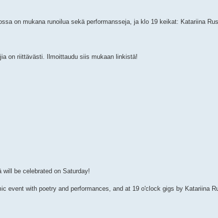
jossa on mukana runoilua sekä performansseja, ja klo 19 keikat: Katariina Ru
a on riittävästi. Ilmoittaudu siis mukaan linkistä!
 will be celebrated on Saturday!
 mic event with poetry and performances, and at 19 o'clock gigs by Katariina