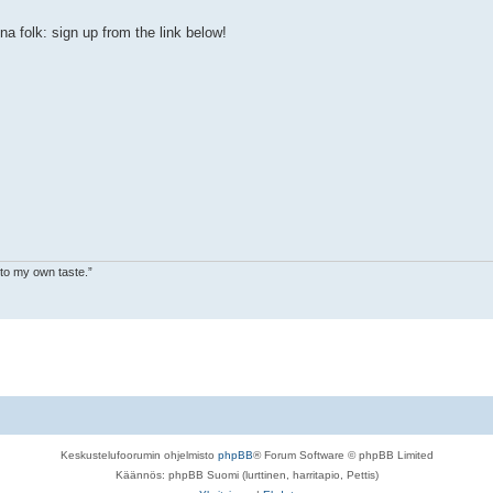
na folk: sign up from the link below!
 to my own taste.”
Keskustelufoorumin ohjelmisto
phpBB
® Forum Software © phpBB Limited
Käännös: phpBB Suomi (lurttinen, harritapio, Pettis)