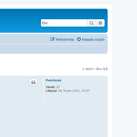
Etsi
Tarkennettu haku
Rekisteröidy
Kirjaudu sisään
1 viesti • Sivu
1
/
1
PetriAslak
Viestit:
17
Liittynyt:
04 Touko 2021, 23:37