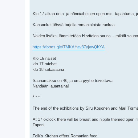
Klo 17 alkaa rinta- ja nänniaiheinen open mic -tapahtuma, 
Kansankeittiössä tarjolla romanialaista ruokaa.
Näiden lisäksi lämmitetään Hirvitalon sauna -- mikäli saunoji
https://forms.gle/TMKAHav37yjawQhXA
Klo 16 naiset
klo 17 miehet
klo 18 sekasauna
Saunamaksu on 4€, ja oma pyyhe toivottava.
Nähdään lauantaina!
* * *
The end of the exhibitions by Siru Kosonen and Mari Törmä
At 17 o'clock there will be breast and nipple themed open
Tapani.
Folk's Kitchen offers Romanian food.