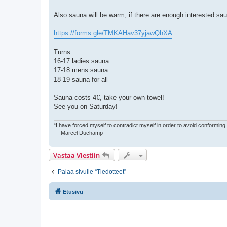
Also sauna will be warm, if there are enough interested sau
https://forms.gle/TMKAHav37yjawQhXA
Turns:
16-17 ladies sauna
17-18 mens sauna
18-19 sauna for all
Sauna costs 4€, take your own towel!
See you on Saturday!
“I have forced myself to contradict myself in order to avoid conforming
― Marcel Duchamp
Vastaa Viestiin
Palaa sivulle “Tiedotteet”
Etusivu