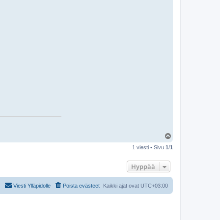
Y
l
1 viesti • Sivu
1
/
1
ö
s
Hyppää
Viesti Ylläpidolle
Poista evästeet
Kaikki ajat ovat
UTC+03:00