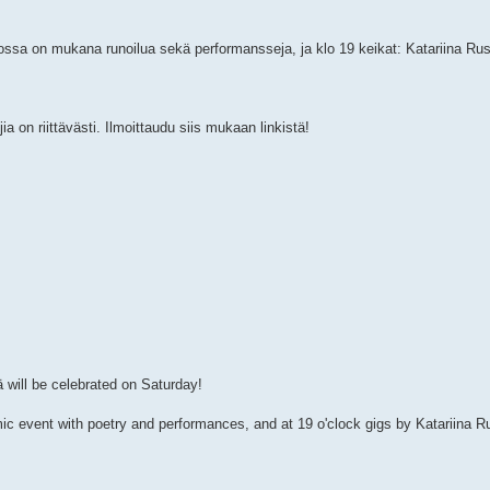
jossa on mukana runoilua sekä performansseja, ja klo 19 keikat: Katariina Ru
a on riittävästi. Ilmoittaudu siis mukaan linkistä!
 will be celebrated on Saturday!
 mic event with poetry and performances, and at 19 o'clock gigs by Katariina