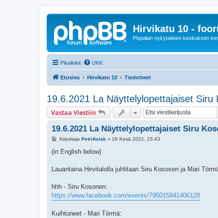
Hirvikatu 10 - foo
Pispalan nykytaiteen keskuksen ke
Pikalinkit
UKK
Etusivu
Hirvikatu 10
Tiedotteet
19.6.2021 La Näyttelylopettajaiset Sir
Vastaa Viestiin
19.6.2021 La Näyttelylopettajaiset Siru K
V
Kirjoittaja
PetriAslak
»
16 Kesä 2021, 15:43
i
e
(in English below)
s
t
i
Lauantaina Hirvitalolla juhlitaan Siru Kososen ja Mari Törmä
hhh - Siru Kosonen:
https://www.facebook.com/events/795015941406128
Kuihtuneet - Mari Törmä: