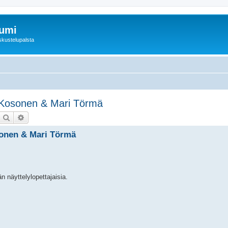
rumi
skustelupalsta
u Kosonen & Mari Törmä
Etsi
Tarkennettu haku
osonen & Mari Törmä
n näyttelylopettajaisia.