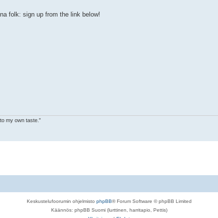
na folk: sign up from the link below!
 to my own taste.”
Keskustelufoorumin ohjelmisto
phpBB
® Forum Software © phpBB Limited
Käännös: phpBB Suomi (lurttinen, harritapio, Pettis)