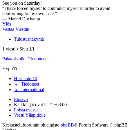
See you on Saturday!
“I have forced myself to contradict myself in order to avoid
conforming to my own taste.”
― Marcel Duchamp
Ylös
Vastaa Viestiin
Tulostusnäkymä
1 viesti • Sivu
1
/
1
Palaa sivulle “Tiedotteet”
Hyppää
Hirvikatu 10
↳ Tiedotteet
↳ International
Etusivu
Kaikki ajat ovat
UTC+03:00
Poista evästeet
Viesti Ylläpidolle
Keskustelufoorumin ohjelmisto
phpBB
® Forum Software © phpBB