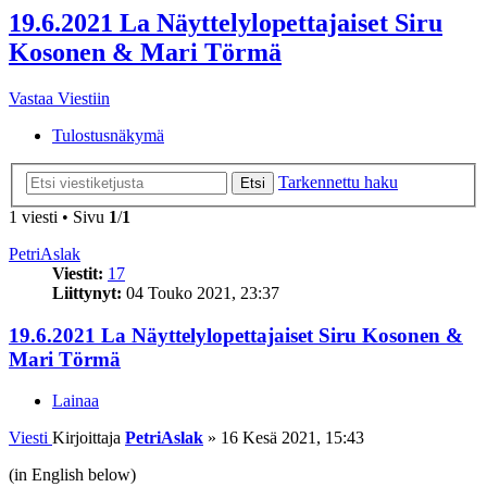
19.6.2021 La Näyttelylopettajaiset Siru
Kosonen & Mari Törmä
Vastaa Viestiin
Tulostusnäkymä
Tarkennettu haku
Etsi
1 viesti • Sivu
1
/
1
PetriAslak
Viestit:
17
Liittynyt:
04 Touko 2021, 23:37
19.6.2021 La Näyttelylopettajaiset Siru Kosonen &
Mari Törmä
Lainaa
Viesti
Kirjoittaja
PetriAslak
»
16 Kesä 2021, 15:43
(in English below)