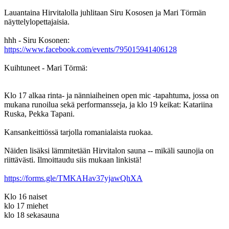
Lauantaina Hirvitalolla juhlitaan Siru Kososen ja Mari Törmän
näyttelylopettajaisia.
hhh - Siru Kosonen:
https://www.facebook.com/events/795015941406128
Kuihtuneet - Mari Törmä:
Klo 17 alkaa rinta- ja nänniaiheinen open mic -tapahtuma, jossa on
mukana runoilua sekä performansseja, ja klo 19 keikat: Katariina
Ruska, Pekka Tapani.
Kansankeittiössä tarjolla romanialaista ruokaa.
Näiden lisäksi lämmitetään Hirvitalon sauna -- mikäli saunojia on
riittävästi. Ilmoittaudu siis mukaan linkistä!
https://forms.gle/TMKAHav37yjawQhXA
Klo 16 naiset
klo 17 miehet
klo 18 sekasauna