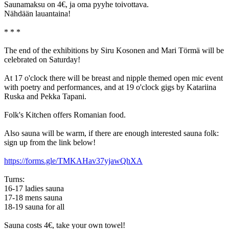
Saunamaksu on 4€, ja oma pyyhe toivottava.
Nähdään lauantaina!
* * *
The end of the exhibitions by Siru Kosonen and Mari Törmä will be
celebrated on Saturday!
At 17 o'clock there will be breast and nipple themed open mic event
with poetry and performances, and at 19 o'clock gigs by Katariina
Ruska and Pekka Tapani.
Folk's Kitchen offers Romanian food.
Also sauna will be warm, if there are enough interested sauna folk:
sign up from the link below!
https://forms.gle/TMKAHav37yjawQhXA
Turns:
16-17 ladies sauna
17-18 mens sauna
18-19 sauna for all
Sauna costs 4€, take your own towel!