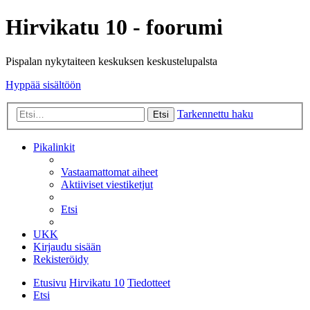
Hirvikatu 10 - foorumi
Pispalan nykytaiteen keskuksen keskustelupalsta
Hyppää sisältöön
Tarkennettu haku
Etsi
Pikalinkit
Vastaamattomat aiheet
Aktiiviset viestiketjut
Etsi
UKK
Kirjaudu sisään
Rekisteröidy
Etusivu
Hirvikatu 10
Tiedotteet
Etsi