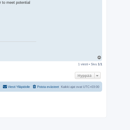
s
r to meet potential
p
e
t
z
Y
l
1 viesti • Sivu
1
/
1
ö
s
Hyppää
Viesti Ylläpidolle
Poista evästeet
Kaikki ajat ovat
UTC+03:00