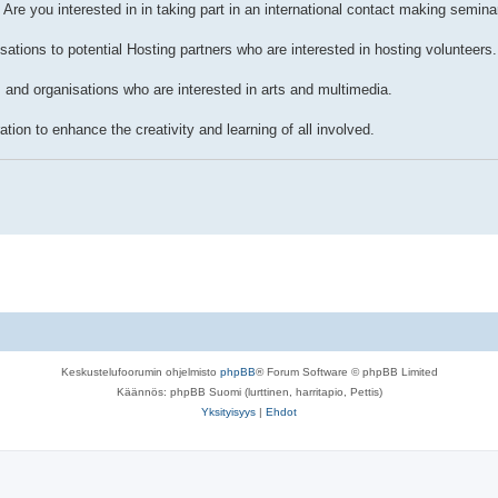
Are you interested in in taking part in an international contact making semina
ions to potential Hosting partners who are interested in hosting volunteers.
and organisations who are interested in arts and multimedia.
on to enhance the creativity and learning of all involved.
Keskustelufoorumin ohjelmisto
phpBB
® Forum Software © phpBB Limited
Käännös: phpBB Suomi (lurttinen, harritapio, Pettis)
Yksityisyys
|
Ehdot