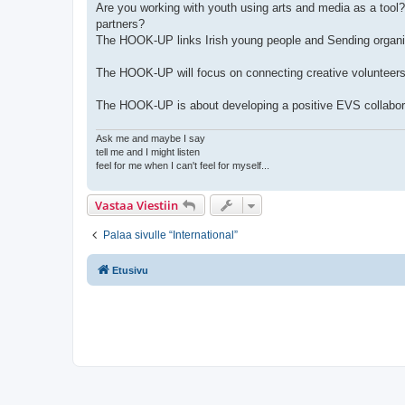
Are you working with youth using arts and media as a tool? 
partners?
The HOOK-UP links Irish young people and Sending organisat
The HOOK-UP will focus on connecting creative volunteers 
The HOOK-UP is about developing a positive EVS collaborati
Ask me and maybe I say
tell me and I might listen
feel for me when I can't feel for myself...
Vastaa Viestiin
Palaa sivulle “International”
Etusivu