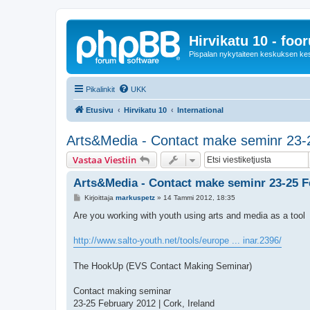
Hirvikatu 10 - foo
Pispalan nykytaiteen keskuksen ke
Pikalinkit
UKK
Etusivu
Hirvikatu 10
International
Arts&Media - Contact make seminr 23-
Vastaa Viestiin
Arts&Media - Contact make seminr 23-25 F
V
Kirjoittaja
markuspetz
»
14 Tammi 2012, 18:35
i
e
Are you working with youth using arts and media as a tool
s
t
i
http://www.salto-youth.net/tools/europe ... inar.2396/
The HookUp (EVS Contact Making Seminar)
Contact making seminar
23-25 February 2012 | Cork, Ireland