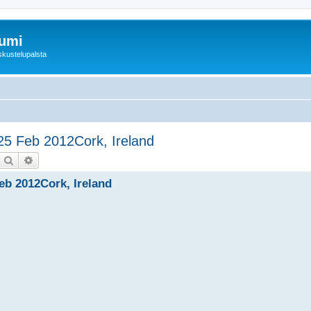
rumi
skustelupalsta
25 Feb 2012Cork, Ireland
Etsi
Tarkennettu haku
eb 2012Cork, Ireland