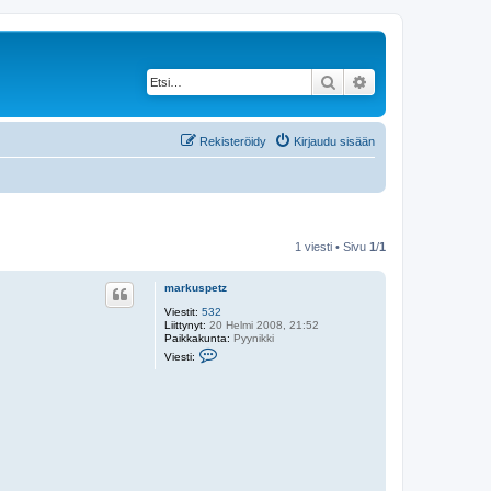
Etsi
Tarkennettu haku
Rekisteröidy
Kirjaudu sisään
1 viesti • Sivu
1
/
1
markuspetz
Viestit:
532
Liittynyt:
20 Helmi 2008, 21:52
Paikkakunta:
Pyynikki
V
Viesti:
i
e
s
t
i
m
a
r
k
u