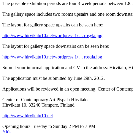
The possible exhibition periods are four 3 week periods between 1.8.
The gallery space includes two rooms upstairs and one room downstai
The layout for gallery space upstairs can be seen here:
http://www.hirvikatu10.net/wordpress.1/ ... rosyla.jpg
The layout for gallery space downstairs can be seen here:
http://www.hirvikatu10.net/wordpress.1/ ... rosala.jpg
Submit your informal application and CV to the address: Hirvitalo, Hi
The application must be submitted by June 29th, 2012.
Applications will be reviewed in an open meeting. Center of Contempo
Center of Contemporary Art Pispala Hirvitalo
Hirvikatu 10, 33240 Tampere, Finland
http://www.hirvikatu10.net
Opening hours Tuesday to Sunday 2 PM to 7 PM
Ylös