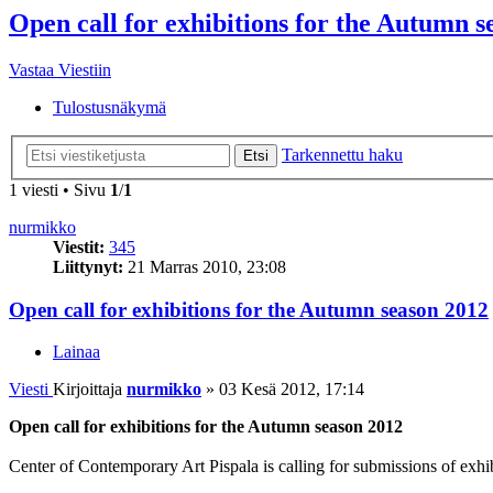
Open call for exhibitions for the Autumn s
Vastaa Viestiin
Tulostusnäkymä
Tarkennettu haku
Etsi
1 viesti • Sivu
1
/
1
nurmikko
Viestit:
345
Liittynyt:
21 Marras 2010, 23:08
Open call for exhibitions for the Autumn season 2012
Lainaa
Viesti
Kirjoittaja
nurmikko
»
03 Kesä 2012, 17:14
Open call for exhibitions for the Autumn season 2012
Center of Contemporary Art Pispala is calling for submissions of exh