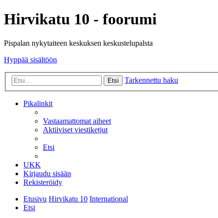
Hirvikatu 10 - foorumi
Pispalan nykytaiteen keskuksen keskustelupalsta
Hyppää sisältöön
Tarkennettu haku
Etsi
Pikalinkit
Vastaamattomat aiheet
Aktiiviset viestiketjut
Etsi
UKK
Kirjaudu sisään
Rekisteröidy
Etusivu
Hirvikatu 10
International
Etsi