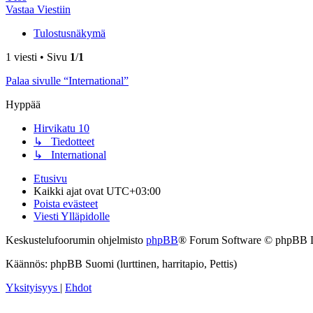
Vastaa Viestiin
Tulostusnäkymä
1 viesti • Sivu
1
/
1
Palaa sivulle “International”
Hyppää
Hirvikatu 10
↳ Tiedotteet
↳ International
Etusivu
Kaikki ajat ovat
UTC+03:00
Poista evästeet
Viesti Ylläpidolle
Keskustelufoorumin ohjelmisto
phpBB
® Forum Software © phpBB 
Käännös: phpBB Suomi (lurttinen, harritapio, Pettis)
Yksityisyys
|
Ehdot