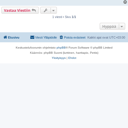
Vastaa Viestiin
1 viesti • Sivu
1
/
1
Hyppää
Etusivu
Viesti Ylläpidolle
Poista evästeet
Kaikki ajat ovat
UTC+03:00
Keskustelufoorumin ohjelmisto
phpBB
® Forum Software © phpBB Limited
Käännös: phpBB Suomi (lurttinen, harritapio, Pettis)
Yksityisyys
|
Ehdot