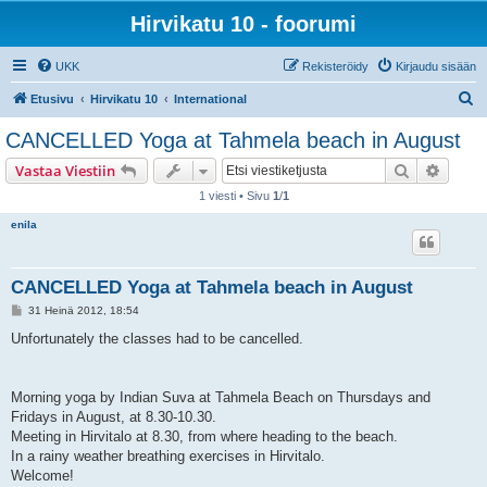
Hirvikatu 10 - foorumi
UKK
Rekisteröidy
Kirjaudu sisään
E
Etusivu
Hirvikatu 10
International
t
CANCELLED Yoga at Tahmela beach in August
s
Etsi
Tarken
Vastaa Viestiin
i
1 viesti • Sivu
1
/
1
enila
CANCELLED Yoga at Tahmela beach in August
V
31 Heinä 2012, 18:54
i
e
Unfortunately the classes had to be cancelled.
s
t
i
Morning yoga by Indian Suva at Tahmela Beach on Thursdays and
Fridays in August, at 8.30-10.30.
Meeting in Hirvitalo at 8.30, from where heading to the beach.
In a rainy weather breathing exercises in Hirvitalo.
Welcome!