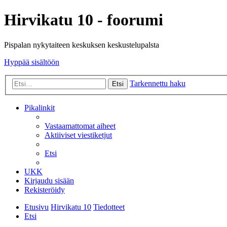
Hirvikatu 10 - foorumi
Pispalan nykytaiteen keskuksen keskustelupalsta
Hyppää sisältöön
Tarkennettu haku
Etsi
Pikalinkit
Vastaamattomat aiheet
Aktiiviset viestiketjut
Etsi
UKK
Kirjaudu sisään
Rekisteröidy
Etusivu
Hirvikatu 10
Tiedotteet
Etsi