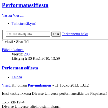
Performanssifiesta
Vastaa Viestiin
Tulostusnäkymä
Tarkennettu haku
Etsi
1 viesti • Sivu
1
/
1
Päiviinikainen
Viestit:
203
Liittynyt:
30 Kesä 2010, 13:59
Performanssifiesta
Lainaa
Viesti
Kirjoittaja
Päiviinikainen
»
11 Touko 2013, 13:12
Ensi keskiviikkona Diverse Universe performanssikiertue Pispalassa!
15.5.
klo 19 ->
Diverse Universe taiteilijoista mukana: