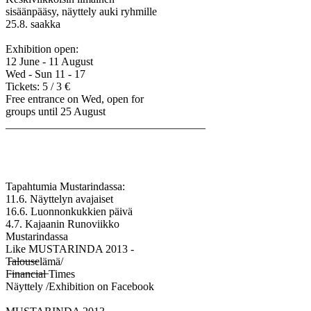
sisäänpääsy, näyttely auki ryhmille
25.8. saakka
Exhibition open:
12 June - 11 August
Wed - Sun 11 - 17
Tickets: 5 / 3 €
Free entrance on Wed, open for
groups until 25 August
____________________________________
Tapahtumia Mustarindassa:
11.6. Näyttelyn avajaiset
16.6. Luonnonkukkien päivä
4.7. Kajaanin Runoviikko
Mustarindassa
Like MUSTARINDA 2013 -
T̶a̶l̶o̶u̶s̶elämä/
F̶i̶n̶a̶n̶c̶i̶a̶l̶ Times
Näyttely /Exhibition on Facebook