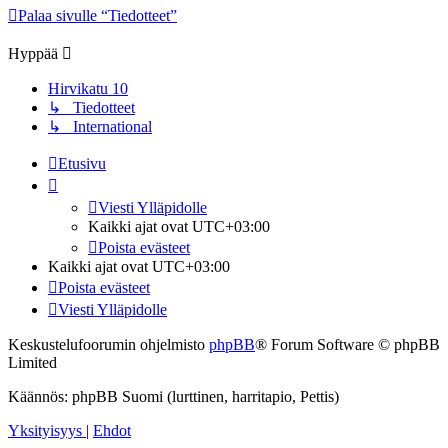
Palaa sivulle “Tiedotteet”
Hyppää
Hirvikatu 10
↳ Tiedotteet
↳ International
Etusivu
Viesti Ylläpidolle
Kaikki ajat ovat
UTC+03:00
Poista evästeet
Kaikki ajat ovat
UTC+03:00
Poista evästeet
Viesti Ylläpidolle
Keskustelufoorumin ohjelmisto
phpBB
® Forum Software © phpBB
Limited
Käännös: phpBB Suomi (lurttinen, harritapio, Pettis)
Yksityisyys
|
Ehdot