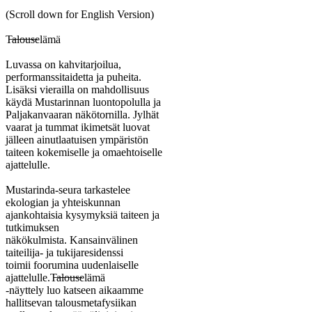
(Scroll down for English Version)
T̶a̶l̶o̶u̶s̶elämä
Luvassa on kahvitarjoilua,
performanssitaidetta ja puheita.
Lisäksi vierailla on mahdollisuus
käydä Mustarinnan luontopolulla ja
Paljakanvaaran näkötornilla. Jylhät
vaarat ja tummat ikimetsät luovat
jälleen ainutlaatuisen ympäristön
taiteen kokemiselle ja omaehtoiselle
ajattelulle.
Mustarinda-seura tarkastelee
ekologian ja yhteiskunnan
ajankohtaisia kysymyksiä taiteen ja
tutkimuksen
näkökulmista. Kansainvälinen
taiteilija- ja tukijaresidenssi
toimii foorumina uudenlaiselle
ajattelulle.T̶a̶l̶o̶u̶s̶elämä
-näyttely luo katseen aikaamme
hallitsevan talousmetafysiikan