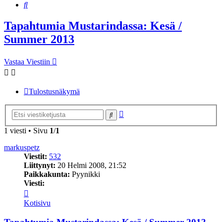
Etsi
Tapahtumia Mustarindassa: Kesä /
Summer 2013
Vastaa Viestiin
Tulostusnäkymä
Tarkennettu
Etsi
haku
1 viesti • Sivu
1
/
1
markuspetz
Viestit:
532
Liittynyt:
20 Helmi 2008, 21:52
Paikkakunta:
Pyynikki
Viesti:
Viesti
markuspetz
Kotisivu