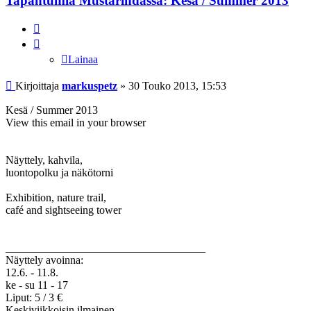
Tapahtumia Mustarindassa: Kesä / Summer 2013
Lainaa
Lainaa
Viesti
Kirjoittaja
markuspetz
»
30 Touko 2013, 15:53
Kesä / Summer 2013
View this email in your browser
Näyttely, kahvila,
luontopolku ja näkötorni
Exhibition, nature trail,
café and sightseeing tower
____________________________________
Näyttely avoinna:
12.6. - 11.8.
ke - su 11 - 17
Liput: 5 / 3 €
Keskiviikkoisin ilmainen