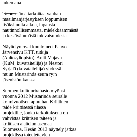
tukemana.
T̶a̶l̶o̶u̶s̶elämä tarkoittaa vanhan
maailmanjärjestyksen loppumisen
lisäksi uutta alkua, lupausta
nautinnollisemmasta, mielekkäämmästä
ja kestävämmästä tulevaisuudesta.
Näyttelyn ovat kuratoineet Paavo
Järvensivu KTT, tutkija
(Aalto-yliopisto), Antti Majava
(KuM, kuvataiteilija) ja Nestori
Syrjälä (kuvataiteilija) yhdessä
muun Mustarinda-seura ry:n
jäsenistön kanssa.
Suomen kulttuurirahasto myönsi
vuonna 2012 Mustarinda-seuralle
kolmivuotisen apurahan Kriittinen
taide-kriittisessä tilassa
projektille, jonka tarkoituksena on
vahvistaa kriittisen taiteen ja
kriittisen ajattelun asemaa
Suomessa. Kesän 2013 näyttely jatkaa
projektissa toteutettavien