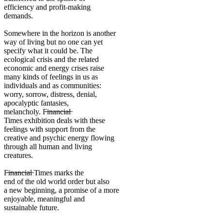
efficiency and profit-making
demands.
Somewhere in the horizon is another
way of living but no one can yet
specify what it could be. The
ecological crisis and the related
economic and energy crises raise
many kinds of feelings in us as
individuals and as communities:
worry, sorrow, distress, denial,
apocalyptic fantasies,
melancholy. F̶i̶n̶a̶n̶c̶i̶a̶l̶
Times exhibition deals with these
feelings with support from the
creative and psychic energy flowing
through all human and living
creatures.
F̶i̶n̶a̶n̶c̶i̶a̶l̶ Times marks the
end of the old world order but also
a new beginning, a promise of a more
enjoyable, meaningful and
sustainable future.