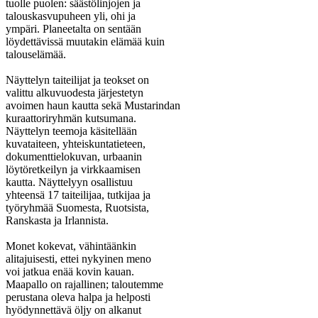
tuolle puolen: säästölinjojen ja
talouskasvupuheen yli, ohi ja
ympäri. Planeetalta on sentään
löydettävissä muutakin elämää kuin
talouselämää.
Näyttelyn taiteilijat ja teokset on
valittu alkuvuodesta järjestetyn
avoimen haun kautta sekä Mustarindan
kuraattoriryhmän kutsumana.
Näyttelyn teemoja käsitellään
kuvataiteen, yhteiskuntatieteen,
dokumenttielokuvan, urbaanin
löytöretkeilyn ja virkkaamisen
kautta. Näyttelyyn osallistuu
yhteensä 17 taiteilijaa, tutkijaa ja
työryhmää Suomesta, Ruotsista,
Ranskasta ja Irlannista.
Monet kokevat, vähintäänkin
alitajuisesti, ettei nykyinen meno
voi jatkua enää kovin kauan.
Maapallo on rajallinen; taloutemme
perustana oleva halpa ja helposti
hyödynnettävä öljy on alkanut