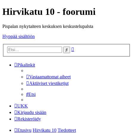
Hirvikatu 10 - foorumi
Pispalan nykytaiteen keskuksen keskustelupalsta
Hyppää sisältöön
Tarkennettu
Etsi
haku
Pikalinkit
Vastaamattomat aiheet
Aktiiviset viestiketjut
Etsi
UKK
Kirjaudu sisään
Rekisteröidy
Etusivu
Hirvikatu 10
Tiedotteet