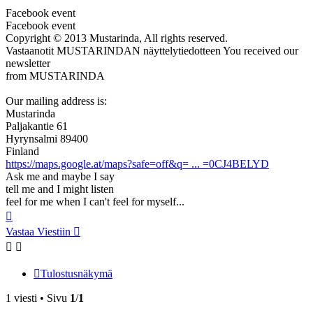
Facebook event
Facebook event
Copyright © 2013 Mustarinda, All rights reserved.
Vastaanotit MUSTARINDAN näyttelytiedotteen You received our
newsletter
from MUSTARINDA
Our mailing address is:
Mustarinda
Paljakantie 61
Hyrynsalmi 89400
Finland
https://maps.google.at/maps?safe=off&q= ... =0CJ4BELYD
Ask me and maybe I say
tell me and I might listen
feel for me when I can't feel for myself...
Ylös
Vastaa Viestiin
Tulostusnäkymä
1 viesti • Sivu
1
/
1