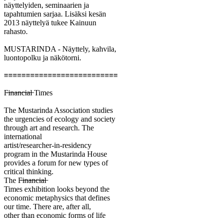
näyttelyiden, seminaarien ja
tapahtumien sarjaa. Lisäksi kesän
2013 näyttelyä tukee Kainuun
rahasto.
MUSTARINDA - Näyttely, kahvila,
luontopolku ja näkötorni.
≡≡≡≡≡≡≡≡≡≡≡≡≡≡≡≡≡≡≡≡≡≡≡≡≡≡
F̶i̶n̶a̶n̶c̶i̶a̶l̶ Times
The Mustarinda Association studies
the urgencies of ecology and society
through art and research. The
international
artist/researcher-in-residency
program in the Mustarinda House
provides a forum for new types of
critical thinking.
The F̶i̶n̶a̶n̶c̶i̶a̶l̶
Times exhibition looks beyond the
economic metaphysics that defines
our time. There are, after all,
other than economic forms of life