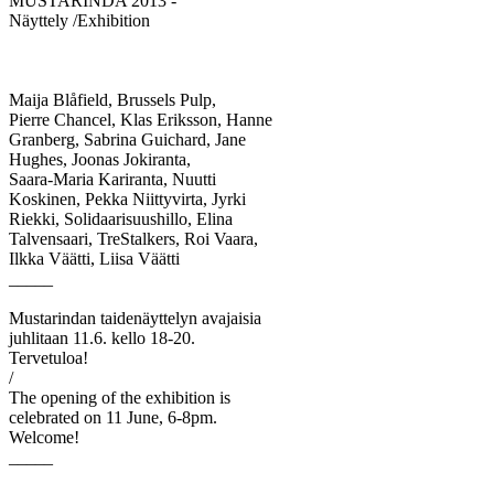
MUSTARINDA 2013 -
Näyttely /Exhibition
Maija Blåfield, Brussels Pulp,
Pierre Chancel, Klas Eriksson, Hanne
Granberg, Sabrina Guichard, Jane
Hughes, Joonas Jokiranta,
Saara-Maria Kariranta, Nuutti
Koskinen, Pekka Niittyvirta, Jyrki
Riekki, Solidaarisuushillo, Elina
Talvensaari, TreStalkers, Roi Vaara,
Ilkka Väätti, Liisa Väätti
_____
Mustarindan taidenäyttelyn avajaisia
juhlitaan 11.6. kello 18-20.
Tervetuloa!
/
The opening of the exhibition is
celebrated on 11 June, 6-8pm.
Welcome!
_____