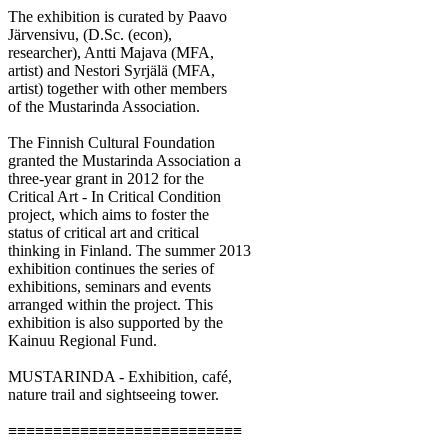
The exhibition is curated by Paavo
Järvensivu, (D.Sc. (econ),
researcher), Antti Majava (MFA,
artist) and Nestori Syrjälä (MFA,
artist) together with other members
of the Mustarinda Association.
The Finnish Cultural Foundation
granted the Mustarinda Association a
three-year grant in 2012 for the
Critical Art - In Critical Condition
project, which aims to foster the
status of critical art and critical
thinking in Finland. The summer 2013
exhibition continues the series of
exhibitions, seminars and events
arranged within the project. This
exhibition is also supported by the
Kainuu Regional Fund.
MUSTARINDA - Exhibition, café,
nature trail and sightseeing tower.
≡≡≡≡≡≡≡≡≡≡≡≡≡≡≡≡≡≡≡≡≡≡≡≡≡≡