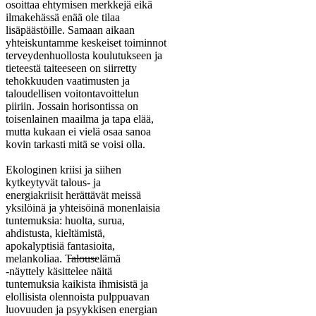
osoittaa ehtymisen merkkejä eikä
ilmakehässä enää ole tilaa
lisäpäästöille. Samaan aikaan
yhteiskuntamme keskeiset toiminnot
terveydenhuollosta koulutukseen ja
tieteestä taiteeseen on siirretty
tehokkuuden vaatimusten ja
taloudellisen voitontavoittelun
piiriin. Jossain horisontissa on
toisenlainen maailma ja tapa elää,
mutta kukaan ei vielä osaa sanoa
kovin tarkasti mitä se voisi olla.
Ekologinen kriisi ja siihen
kytkeytyvät talous- ja
energiakriisit herättävät meissä
yksilöinä ja yhteisöinä monenlaisia
tuntemuksia: huolta, surua,
ahdistusta, kieltämistä,
apokalyptisiä fantasioita,
melankoliaa. T̶a̶l̶o̶u̶s̶elämä
-näyttely käsittelee näitä
tuntemuksia kaikista ihmisistä ja
elollisista olennoista pulppuavan
luovuuden ja psyykkisen energian