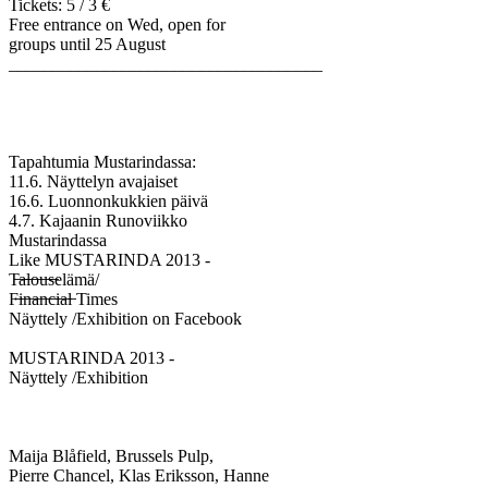
Tickets: 5 / 3 €
Free entrance on Wed, open for
groups until 25 August
____________________________________
Tapahtumia Mustarindassa:
11.6. Näyttelyn avajaiset
16.6. Luonnonkukkien päivä
4.7. Kajaanin Runoviikko
Mustarindassa
Like MUSTARINDA 2013 -
T̶a̶l̶o̶u̶s̶elämä/
F̶i̶n̶a̶n̶c̶i̶a̶l̶ Times
Näyttely /Exhibition on Facebook
MUSTARINDA 2013 -
Näyttely /Exhibition
Maija Blåfield, Brussels Pulp,
Pierre Chancel, Klas Eriksson, Hanne