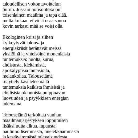
taloudellisen voitontavoittelun
piiriin. Jossain horisontissa on
toisenlainen maailma ja tapa elää,
mutta kukaan ei vielä osaa sanoa
kovin tarkasti mitä se voisi olla.
Ekologinen kriisi ja siihen
kytkeytyvät talous- ja
energiakriisit herättävät meissä
yksilöinä ja yhteisöinä monenlaisia
tuntemuksia: huolta, surua,
ahdistusta, kieltämistä,
apokalyptisiä fantasioita,
melankoliaa. T̶a̶l̶o̶u̶s̶elämä
-näyttely käsittelee näitä
tuntemuksia kaikista ihmisistä ja
elollisista olennoista pulppuavan
luovuuden ja psyykkisen energian
tukemana.
T̶a̶l̶o̶u̶s̶elämä tarkoittaa vanhan
maailmanjärjestyksen loppumisen
lisäksi uutta alkua, lupausta
nautinnollisemmasta, mielekkäämmästä
ja kestävämmästä tulevaisuudesta.