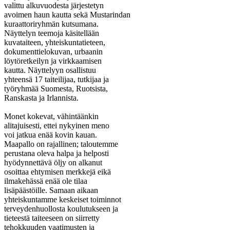
valittu alkuvuodesta järjestetyn
avoimen haun kautta sekä Mustarindan
kuraattoriryhmän kutsumana.
Näyttelyn teemoja käsitellään
kuvataiteen, yhteiskuntatieteen,
dokumenttielokuvan, urbaanin
löytöretkeilyn ja virkkaamisen
kautta. Näyttelyyn osallistuu
yhteensä 17 taiteilijaa, tutkijaa ja
työryhmää Suomesta, Ruotsista,
Ranskasta ja Irlannista.
Monet kokevat, vähintäänkin
alitajuisesti, ettei nykyinen meno
voi jatkua enää kovin kauan.
Maapallo on rajallinen; taloutemme
perustana oleva halpa ja helposti
hyödynnettävä öljy on alkanut
osoittaa ehtymisen merkkejä eikä
ilmakehässä enää ole tilaa
lisäpäästöille. Samaan aikaan
yhteiskuntamme keskeiset toiminnot
terveydenhuollosta koulutukseen ja
tieteestä taiteeseen on siirretty
tehokkuuden vaatimusten ja