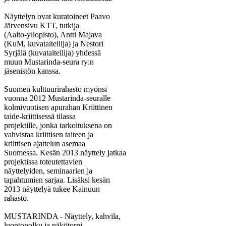
Näyttelyn ovat kuratoineet Paavo
Järvensivu KTT, tutkija
(Aalto-yliopisto), Antti Majava
(KuM, kuvataiteilija) ja Nestori
Syrjälä (kuvataiteilija) yhdessä
muun Mustarinda-seura ry:n
jäsenistön kanssa.
Suomen kulttuurirahasto myönsi
vuonna 2012 Mustarinda-seuralle
kolmivuotisen apurahan Kriittinen
taide-kriittisessä tilassa
projektille, jonka tarkoituksena on
vahvistaa kriittisen taiteen ja
kriittisen ajattelun asemaa
Suomessa. Kesän 2013 näyttely jatkaa
projektissa toteutettavien
näyttelyiden, seminaarien ja
tapahtumien sarjaa. Lisäksi kesän
2013 näyttelyä tukee Kainuun
rahasto.
MUSTARINDA - Näyttely, kahvila,
luontopolku ja näkötorni.