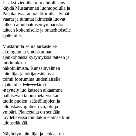
Lisäksi vierailla on mahdollisuus
käydä Mustarinnan luontopolulla ja
Paljakanvaaran näkötornilla. Jylhät
vaarat ja tummat ikimetsät luovat
jälleen ainutlaatuisen ympäristön
taiteen kokemiselle ja omaehtoiselle
ajattelulle.
Mustarinda-seura tarkastelee
ekologian ja yhteiskunnan
ajankohtaisia kysymyksiä taiteen ja
tutkimuksen
näkökulmista. Kansainvälinen
taiteilija- ja tukijaresidenssi
toimii foorumina uudenlaiselle
ajattelulle.T̶a̶l̶o̶u̶s̶elämä
-näyttely luo katseen aikaamme
hallitsevan talousmetafysiikan
tuolle puolen: säästölinjojen ja
talouskasvupuheen yli, ohi ja
ympäri. Planeetalta on sentään
löydettävissä muutakin elämää kuin
talouselämää.
Näyttelyn taiteilijat ja teokset on