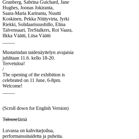
Granberg, Sabrina Guichard, Jane
Hughes, Joonas Jokiranta,
Saara-Maria Kariranta, Nuutti
Koskinen, Pekka Niittyvirta, Jyrki
Riekki, Solidaarisuushillo, Elina
Talvensaari, TreStalkers, Roi Vaara,
Ilkka Väätti, Liisa Väätti
_____
Mustarindan taidenäyttelyn avajaisia
juhlitaan 11.6. kello 18-20.
Tervetuloa!
/
The opening of the exhibition is
celebrated on 11 June, 6-8pm.
Welcome!
_____
(Scroll down for English Version)
T̶a̶l̶o̶u̶s̶elämä
Luvassa on kahvitarjoilua,
performanssitaidetta ja puheita.