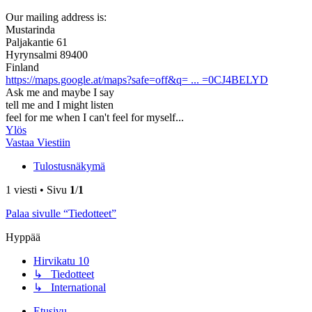
Our mailing address is:
Mustarinda
Paljakantie 61
Hyrynsalmi 89400
Finland
https://maps.google.at/maps?safe=off&q= ... =0CJ4BELYD
Ask me and maybe I say
tell me and I might listen
feel for me when I can't feel for myself...
Ylös
Vastaa Viestiin
Tulostusnäkymä
1 viesti • Sivu
1
/
1
Palaa sivulle “Tiedotteet”
Hyppää
Hirvikatu 10
↳ Tiedotteet
↳ International
Etusivu