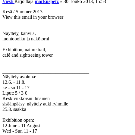
Viesti
Kirjoittaja
markuspetz
»
30 Touko 2013, 15:53
Kesä / Summer 2013
View this email in your browser
Näyttely, kahvila,
luontopolku ja näkötorni
Exhibition, nature trail,
café and sightseeing tower
____________________________________
Näyttely avoinna:
12.6. - 11.8.
ke - su 11 - 17
Liput: 5 / 3 €
Keskiviikkoisin ilmainen
sisäänpääsy, näyttely auki ryhmille
25.8. saakka
Exhibition open:
12 June - 11 August
Wed - Sun 11 - 17