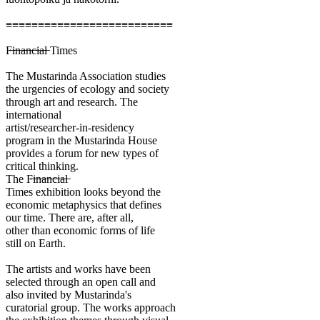
≡≡≡≡≡≡≡≡≡≡≡≡≡≡≡≡≡≡≡≡≡≡≡≡≡≡
F̶i̶n̶a̶n̶c̶i̶a̶l̶ Times
The Mustarinda Association studies
the urgencies of ecology and society
through art and research. The
international
artist/researcher-in-residency
program in the Mustarinda House
provides a forum for new types of
critical thinking.
The F̶i̶n̶a̶n̶c̶i̶a̶l̶
Times exhibition looks beyond the
economic metaphysics that defines
our time. There are, after all,
other than economic forms of life
still on Earth.
The artists and works have been
selected through an open call and
also invited by Mustarinda's
curatorial group. The works approach