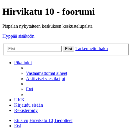
Hirvikatu 10 - foorumi
Pispalan nykytaiteen keskuksen keskustelupalsta
Hyppää sisältöön
Tarkennettu haku
Etsi
Pikalinkit
Vastaamattomat aiheet
Aktiiviset viestiketjut
Etsi
UKK
Kirjaudu sisään
Rekisteröidy
Etusivu
Hirvikatu 10
Tiedotteet
Etsi