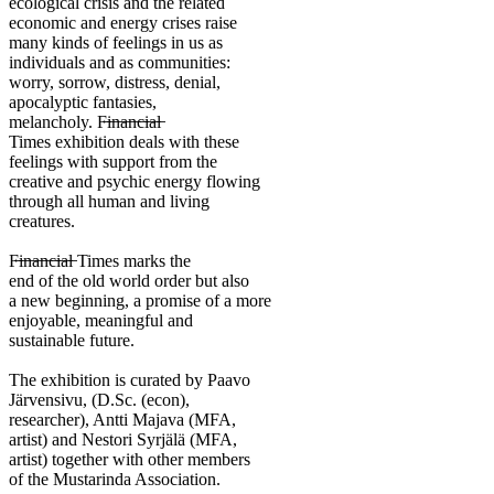
ecological crisis and the related
economic and energy crises raise
many kinds of feelings in us as
individuals and as communities:
worry, sorrow, distress, denial,
apocalyptic fantasies,
melancholy. F̶i̶n̶a̶n̶c̶i̶a̶l̶
Times exhibition deals with these
feelings with support from the
creative and psychic energy flowing
through all human and living
creatures.
F̶i̶n̶a̶n̶c̶i̶a̶l̶ Times marks the
end of the old world order but also
a new beginning, a promise of a more
enjoyable, meaningful and
sustainable future.
The exhibition is curated by Paavo
Järvensivu, (D.Sc. (econ),
researcher), Antti Majava (MFA,
artist) and Nestori Syrjälä (MFA,
artist) together with other members
of the Mustarinda Association.