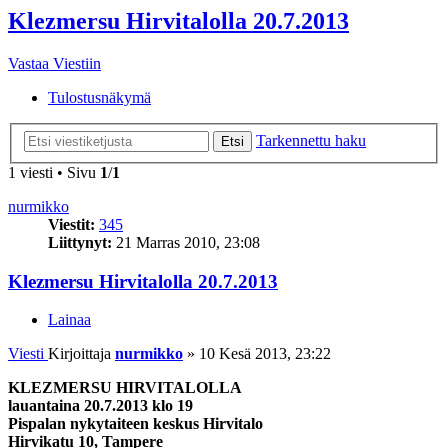
Klezmersu Hirvitalolla 20.7.2013
Vastaa Viestiin
Tulostusnäkymä
Tarkennettu haku
Etsi
1 viesti • Sivu
1
/
1
nurmikko
Viestit:
345
Liittynyt:
21 Marras 2010, 23:08
Klezmersu Hirvitalolla 20.7.2013
Lainaa
Viesti
Kirjoittaja
nurmikko
»
10 Kesä 2013, 23:22
KLEZMERSU HIRVITALOLLA
lauantaina 20.7.2013 klo 19
Pispalan nykytaiteen keskus Hirvitalo
Hirvikatu 10, Tampere