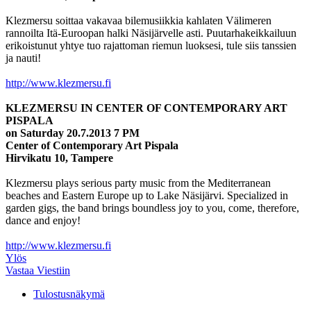
Klezmersu soittaa vakavaa bilemusiikkia kahlaten Välimeren
rannoilta Itä-Euroopan halki Näsijärvelle asti. Puutarhakeikkailuun
erikoistunut yhtye tuo rajattoman riemun luoksesi, tule siis tanssien
ja nauti!
http://www.klezmersu.fi
KLEZMERSU IN CENTER OF CONTEMPORARY ART
PISPALA
on Saturday 20.7.2013 7 PM
Center of Contemporary Art Pispala
Hirvikatu 10, Tampere
Klezmersu plays serious party music from the Mediterranean
beaches and Eastern Europe up to Lake Näsijärvi. Specialized in
garden gigs, the band brings boundless joy to you, come, therefore,
dance and enjoy!
http://www.klezmersu.fi
Ylös
Vastaa Viestiin
Tulostusnäkymä