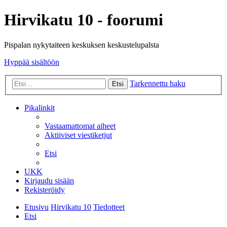
Hirvikatu 10 - foorumi
Pispalan nykytaiteen keskuksen keskustelupalsta
Hyppää sisältöön
Tarkennettu haku
Etsi
Pikalinkit
Vastaamattomat aiheet
Aktiiviset viestiketjut
Etsi
UKK
Kirjaudu sisään
Rekisteröidy
Etusivu
Hirvikatu 10
Tiedotteet
Etsi