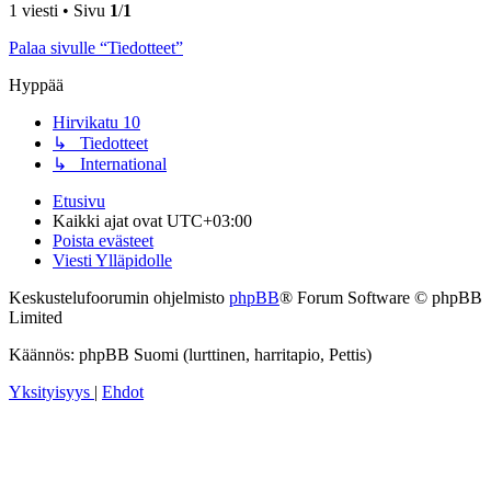
1 viesti • Sivu
1
/
1
Palaa sivulle “Tiedotteet”
Hyppää
Hirvikatu 10
↳ Tiedotteet
↳ International
Etusivu
Kaikki ajat ovat
UTC+03:00
Poista evästeet
Viesti Ylläpidolle
Keskustelufoorumin ohjelmisto
phpBB
® Forum Software © phpBB
Limited
Käännös: phpBB Suomi (lurttinen, harritapio, Pettis)
Yksityisyys
|
Ehdot