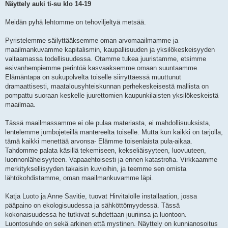
Näyttely auki ti-su klo 14-19
Meidän pyhä lehtomme on tehoviljeltyä metsää.
Pyristelemme säilyttääksemme oman arvomaailmamme ja
maailmankuvamme kapitalismin, kaupallisuuden ja yksilökeskeisyyden
valtaamassa todellisuudessa. Otamme tukea juuristamme, etsimme
esivanhempiemme perintöä kasvaaksemme omaan suuntaamme.
Elämäntapa on sukupolvelta toiselle siirryttäessä muuttunut
dramaattisesti, maatalousyhteiskunnan perhekeskeisestä mallista on
pompattu suoraan keskelle juurettomien kaupunkilaisten yksilökeskeistä
maailmaa.
Tässä maailmassamme ei ole pulaa materiasta, ei mahdollisuuksista,
lentelemme jumbojeteillä mantereelta toiselle. Mutta kun kaikki on tarjolla,
tämä kaikki menettää arvonsa- Elämme toisenlaista pula-aikaa.
Tahdomme palata käsillä tekemiseen, kekseliäisyyteen, luovuuteen,
luonnonläheisyyteen. Vapaaehtoisesti ja ennen katastrofia. Virkkaamme
merkityksellisyyden takaisin kuvioihin, ja teemme sen omista
lähtökohdistamme, oman maailmankuvamme läpi.
Katja Luoto ja Anne Savitie, tuovat Hirvitalolle installaation, jossa
pääpaino on ekologisuudessa ja sähköttömyydessä. Tässä
kokonaisuudessa he tutkivat suhdettaan juuriinsa ja luontoon.
Luontosuhde on sekä arkinen että mystinen. Näyttely on kunnianosoitus