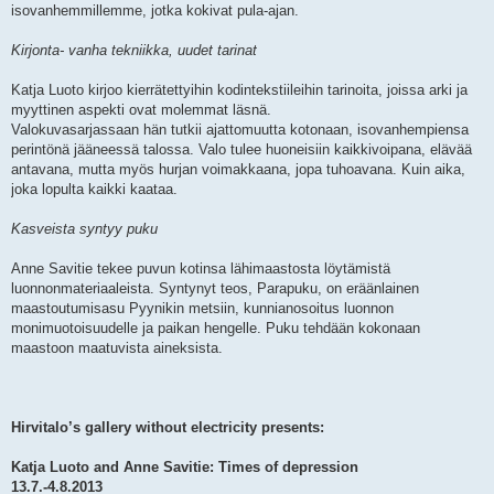
isovanhemmillemme, jotka kokivat pula-ajan.
Kirjonta- vanha tekniikka, uudet tarinat
Katja Luoto kirjoo kierrätettyihin kodintekstiileihin tarinoita, joissa arki ja
myyttinen aspekti ovat molemmat läsnä.
Valokuvasarjassaan hän tutkii ajattomuutta kotonaan, isovanhempiensa
perintönä jääneessä talossa. Valo tulee huoneisiin kaikkivoipana, elävää
antavana, mutta myös hurjan voimakkaana, jopa tuhoavana. Kuin aika,
joka lopulta kaikki kaataa.
Kasveista syntyy puku
Anne Savitie tekee puvun kotinsa lähimaastosta löytämistä
luonnonmateriaaleista. Syntynyt teos, Parapuku, on eräänlainen
maastoutumisasu Pyynikin metsiin, kunnianosoitus luonnon
monimuotoisuudelle ja paikan hengelle. Puku tehdään kokonaan
maastoon maatuvista aineksista.
Hirvitalo’s gallery without electricity presents:
Katja Luoto and Anne Savitie: Times of depression
13.7.-4.8.2013