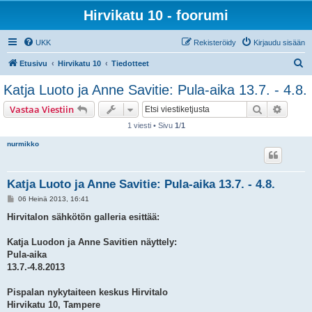
Hirvikatu 10 - foorumi
UKK
Rekisteröidy
Kirjaudu sisään
E
Etusivu
Hirvikatu 10
Tiedotteet
t
Katja Luoto ja Anne Savitie: Pula-aika 13.7. - 4.8.
s
Etsi
Tarken
Vastaa Viestiin
i
1 viesti • Sivu
1
/
1
nurmikko
Katja Luoto ja Anne Savitie: Pula-aika 13.7. - 4.8.
V
06 Heinä 2013, 16:41
i
e
Hirvitalon sähkötön galleria esittää:
s
t
i
Katja Luodon ja Anne Savitien näyttely:
Pula-aika
13.7.-4.8.2013
Pispalan nykytaiteen keskus Hirvitalo
Hirvikatu 10, Tampere