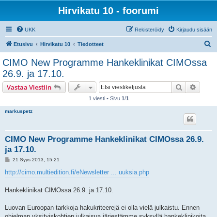
Hirvikatu 10 - foorumi
UKK
Rekisteröidy
Kirjaudu sisään
E
Etusivu
Hirvikatu 10
Tiedotteet
t
CIMO New Programme Hankeklinikat CIMOssa
s
26.9. ja 17.10.
i
Etsi
Tarken
Vastaa Viestiin
1 viesti • Sivu
1
/
1
markuspetz
CIMO New Programme Hankeklinikat CIMOssa 26.9.
ja 17.10.
V
21 Syys 2013, 15:21
i
e
http://cimo.multiedition.fi/eNewsletter ... uuksia.php
s
t
i
Hankeklinikat CIMOssa 26.9. ja 17.10.
Luovan Euroopan tarkkoja hakukriteerejä ei olla vielä julkaistu. Ennen
ohjelman yksityiskohtien julkaisua järjestämme syksyllä hankeklinikoita