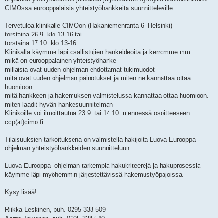
CIMOssa eurooppalaisia yhteistyöhankkeita suunnitteleville
Tervetuloa klinikalle CIMOon (Hakaniemenranta 6, Helsinki)
torstaina 26.9. klo 13-16 tai
torstaina 17.10. klo 13-16
Klinikalla käymme läpi osallistujien hankeideoita ja kerromme mm.
mikä on eurooppalainen yhteistyöhanke
millaisia ovat uuden ohjelman ehdottamat tukimuodot
mitä ovat uuden ohjelman painotukset ja miten ne kannattaa ottaa
huomioon
mitä hankkeen ja hakemuksen valmistelussa kannattaa ottaa huomioon.
miten laadit hyvän hankesuunnitelman
Klinikoille voi ilmoittautua 23.9. tai 14.10. mennessä osoitteeseen
ccp(at)cimo.fi.
Tilaisuuksien tarkoituksena on valmistella hakijoita Luova Eurooppa -
ohjelman yhteistyöhankkeiden suunnitteluun.
Luova Eurooppa -ohjelman tarkempia hakukriteerejä ja hakuprosessia
käymme läpi myöhemmin järjestettävissä hakemustyöpajoissa.
Kysy lisää!
Riikka Leskinen, puh. 0295 338 509