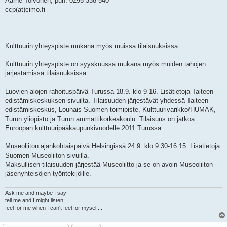
Aarne Toivonen, puh. 0295 338 540
ccp(at)cimo.fi
Kulttuurin yhteyspiste mukana myös muissa tilaisuuksissa
Kulttuurin yhteyspiste on syyskuussa mukana myös muiden tahojen
järjestämissä tilaisuuksissa.
Luovien alojen rahoituspäivä Turussa 18.9. klo 9-16. Lisätietoja Taiteen
edistämiskeskuksen sivuilta. Tilaisuuden järjestävät yhdessä Taiteen
edistämiskeskus, Lounais-Suomen toimipiste, Kulttuurivarikko/HUMAK,
Turun yliopisto ja Turun ammattikorkeakoulu. Tilaisuus on jatkoa
Euroopan kulttuuripääkaupunkivuodelle 2011 Turussa.
Museoliiton ajankohtaispäivä Helsingissä 24.9. klo 9.30-16.15. Lisätietoja
Suomen Museoliiton sivuilla.
Maksullisen tilaisuuden järjestää Museoliitto ja se on avoin Museoliiton
jäsenyhteisöjen työntekijöille.
Ask me and maybe I say
tell me and I might listen
feel for me when I can't feel for myself...