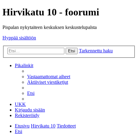
Hirvikatu 10 - foorumi
Pispalan nykytaiteen keskuksen keskustelupalsta
Hyppää sisältöön
Tarkennettu haku
Etsi
Pikalinkit
Vastaamattomat aiheet
Aktiiviset viestiketjut
Etsi
UKK
Kirjaudu sisään
Rekisteröidy
Etusivu
Hirvikatu 10
Tiedotteet
Etsi