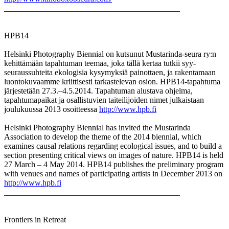
___________________________________________
HPB14
Helsinki Photography Biennial on kutsunut Mustarinda-seura ry:n
kehittämään tapahtuman teemaa, joka tällä kertaa tutkii syy-
seuraussuhteita ekologisia kysymyksiä painottaen, ja rakentamaan
luontokuvaamme kriittisesti tarkastelevan osion. HPB14-tapahtuma
järjestetään 27.3.–4.5.2014. Tapahtuman alustava ohjelma,
tapahtumapaikat ja osallistuvien taiteilijoiden nimet julkaistaan
joulukuussa 2013 osoitteessa
http://www.hpb.fi
Helsinki Photography Biennial has invited the Mustarinda
Association to develop the theme of the 2014 biennial, which
examines causal relations regarding ecological issues, and to build a
section presenting critical views on images of nature. HPB14 is held
27 March – 4 May 2014. HPB14 publishes the preliminary program
with venues and names of participating artists in December 2013 on
http://www.hpb.fi
___________________________________________
Frontiers in Retreat