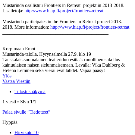
Mustarinda osallistuu Frontiers in Retreat -projektiin 2013-2018.
Lisätietoja:
http://www.hiap.fi/project/frontiers-retreat
Mustarinda participates in the Frontiers in Retreat project 2013-
2018. More information:
http://www.hiap.fi/project/frontiers-retreat
____________________________________________
Korpimaan Emot
Mustarinda-talolla, Hyrynsalmella 27.9. klo 19
Tanskalais-suomalainen teatteriduo esittää: runollinen sukellus
kainuulaisen naisen sielunmaisemaan. Lavalla: Vika Dahlberg &
Helena Leminen sekä vierailevat tähdet. Vapaa pääsy!
Ylös
Vastaa Viestiin
Tulostusnäkymä
1 viesti • Sivu
1
/
1
Palaa sivulle “Tiedotteet”
Hyppää
Hirvikatu 10