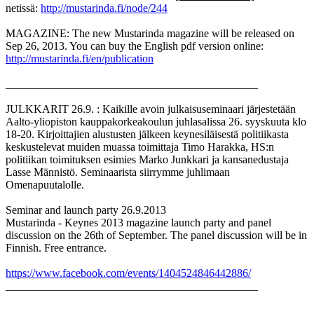
netissä:
http://mustarinda.fi/node/244
MAGAZINE: The new Mustarinda magazine will be released on
Sep 26, 2013. You can buy the English pdf version online:
http://mustarinda.fi/en/publication
_____________________________________________
JULKKARIT 26.9. : Kaikille avoin julkaisuseminaari järjestetään
Aalto-yliopiston kauppakorkeakoulun juhlasalissa 26. syyskuuta klo
18-20. Kirjoittajien alustusten jälkeen keynesiläisestä politiikasta
keskustelevat muiden muassa toimittaja Timo Harakka, HS:n
politiikan toimituksen esimies Marko Junkkari ja kansanedustaja
Lasse Männistö. Seminaarista siirrymme juhlimaan
Omenapuutalolle.
Seminar and launch party 26.9.2013
Mustarinda - Keynes 2013 magazine launch party and panel
discussion on the 26th of September. The panel discussion will be in
Finnish. Free entrance.
https://www.facebook.com/events/1404524846442886/
_____________________________________________