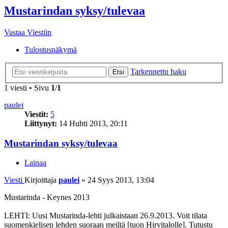
Mustarindan syksy/tulevaa
Vastaa Viestiin
Tulostusnäkymä
Tarkennettu haku
Etsi
1 viesti • Sivu
1
/
1
paulei
Viestit:
5
Liittynyt:
14 Huhti 2013, 20:11
Mustarindan syksy/tulevaa
Lainaa
Viesti
Kirjoittaja
paulei
»
24 Syys 2013, 13:04
Mustarinda - Keynes 2013
LEHTI: Uusi Mustarinda-lehti julkaistaan 26.9.2013. Voit tilata
suomenkielisen lehden suoraan meiltä
[tuon Hirvitalolle]
. Tutustu