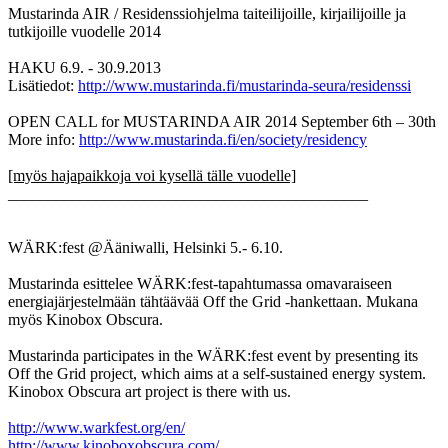
Mustarinda AIR / Residenssiohjelma taiteilijoille, kirjailijoille ja
tutkijoille vuodelle 2014
HAKU 6.9. - 30.9.2013
Lisätiedot:
http://www.mustarinda.fi/mustarinda-seura/residenssi
OPEN CALL for MUSTARINDA AIR 2014 September 6th – 30th
More info:
http://www.mustarinda.fi/en/society/residency
[myös hajapaikkoja voi kysellä tälle vuodelle]
_____________________________________________
WÄRK:fest @Ääniwalli, Helsinki 5.- 6.10.
Mustarinda esittelee WÄRK:fest-tapahtumassa omavaraiseen
energiajärjestelmään tähtäävää Off the Grid -hankettaan. Mukana
myös Kinobox Obscura.
Mustarinda participates in the WÄRK:fest event by presenting its
Off the Grid project, which aims at a self-sustained energy system.
Kinobox Obscura art project is there with us.
http://www.warkfest.org/en/
http://www.kinoboxobscura.com/