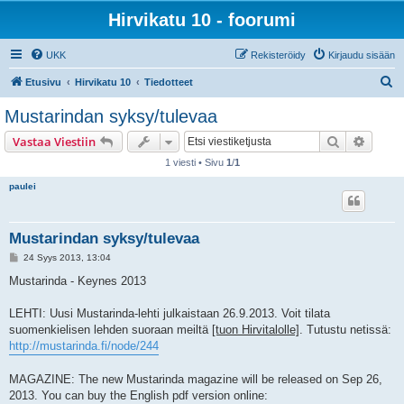
Hirvikatu 10 - foorumi
UKK
Rekisteröidy
Kirjaudu sisään
E
Etusivu
Hirvikatu 10
Tiedotteet
t
Mustarindan syksy/tulevaa
s
Etsi
Tarken
Vastaa Viestiin
i
1 viesti • Sivu
1
/
1
paulei
Mustarindan syksy/tulevaa
V
24 Syys 2013, 13:04
i
e
Mustarinda - Keynes 2013
s
t
i
LEHTI: Uusi Mustarinda-lehti julkaistaan 26.9.2013. Voit tilata
suomenkielisen lehden suoraan meiltä
[tuon Hirvitalolle]
. Tutustu netissä:
http://mustarinda.fi/node/244
MAGAZINE: The new Mustarinda magazine will be released on Sep 26,
2013. You can buy the English pdf version online: