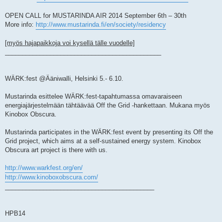
OPEN CALL for MUSTARINDA AIR 2014 September 6th – 30th
More info:
http://www.mustarinda.fi/en/society/residency
[myös hajapaikkoja voi kysellä tälle vuodelle]
_____________________________________________
WÄRK:fest @Ääniwalli, Helsinki 5.- 6.10.
Mustarinda esittelee WÄRK:fest-tapahtumassa omavaraiseen
energiajärjestelmään tähtäävää Off the Grid -hankettaan. Mukana myös
Kinobox Obscura.
Mustarinda participates in the WÄRK:fest event by presenting its Off the
Grid project, which aims at a self-sustained energy system. Kinobox
Obscura art project is there with us.
http://www.warkfest.org/en/
http://www.kinoboxobscura.com/
___________________________________________
HPB14