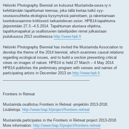
Helsinki Photography Biennial on kutsunut Mustarinda-seura ry:n
kehittämään tapahtuman teemaa, joka tällä kertaa tutkii syy-
seuraussuhteita ekologisia kysymyksiä painottaen, ja rakentamaan
luontokuvaamme kriittisesti tarkastelevan osion. HPB14-tapahtuma
järjestetään 27.3.–4.5.2014. Tapahtuman alustava ohjelma,
tapahtumapaikat ja osallistuvien taiteilijoiden nimet julkaistaan
joulukuussa 2013 osoitteessa
http://www.hpb.fi
Helsinki Photography Biennial has invited the Mustarinda Association to
develop the theme of the 2014 biennial, which examines causal relations
regarding ecological issues, and to build a section presenting critical
views on images of nature. HPB14 is held 27 March – 4 May 2014.
HPB14 publishes the preliminary program with venues and names of
participating artists in December 2013 on
http://www.hpb.fi
___________________________________________
Frontiers in Retreat
Mustarinda osallistuu Frontiers in Retreat -projektiin 2013-2018.
Lisätietoja:
http://www.hiap.fi/project/frontiers-retreat
Mustarinda participates in the Frontiers in Retreat project 2013-2018.
More information:
http://www.hiap.fi/project/frontiers-retreat