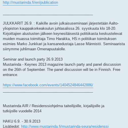
http://mustarinda.fi/en/publication
_____________________________________________
JULKKARIT 26.9. : Kaikille avoin julkaisuseminaari järjestetään Aalto-
yliopiston kauppakorkeakoulun juhlasalissa 26. syyskuuta klo 18-20.
Kirjoittajien alustusten jälkeen keynesiläisestä politiikasta keskustelevat
muiden muassa toimittaja Timo Harakka, HS:n politiikan toimituksen
esimies Marko Junkkari ja kansanedustaja Lasse Männistö. Seminaarista
siirrymme juhlimaan Omenapuutalolle.
Seminar and launch party 26.9.2013
Mustarinda - Keynes 2013 magazine launch party and panel discussion
on the 26th of September. The panel discussion will be in Finnish. Free
entrance.
https://www.facebook.com/events/1404524846442886/
_____________________________________________
Mustarinda AIR / Residenssiohjelma taiteilijoille, kirjailijoille ja
tutkijoille vuodelle 2014
HAKU 6.9. - 30.9.2013
Lisätiedot:
http://www.mustarinda.fi/mustarinda-seura/residenssi