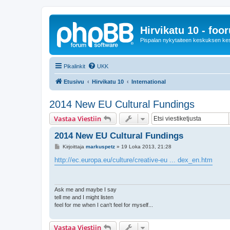
Hirvikatu 10 - foo
Pispalan nykytaiteen keskuksen ke
Pikalinkit
UKK
Etusivu
Hirvikatu 10
International
2014 New EU Cultural Fundings
Vastaa Viestiin
2014 New EU Cultural Fundings
V
Kirjoittaja
markuspetz
»
19 Loka 2013, 21:28
i
e
http://ec.europa.eu/culture/creative-eu ... dex_en.htm
s
t
i
Ask me and maybe I say
tell me and I might listen
feel for me when I can't feel for myself...
Vastaa Viestiin