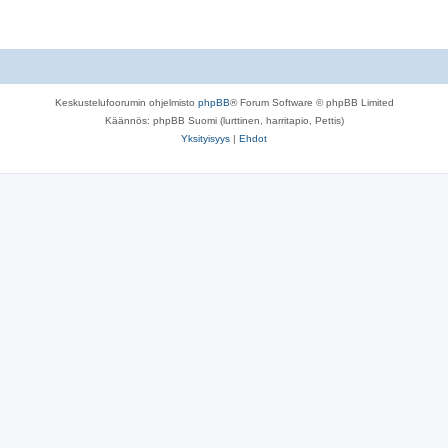
Keskustelufoorumin ohjelmisto
phpBB
® Forum Software © phpBB Limited
Käännös: phpBB Suomi (lurttinen, harritapio, Pettis)
Yksityisyys
|
Ehdot