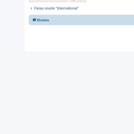
Palaa sivulle “International”
Etusivu