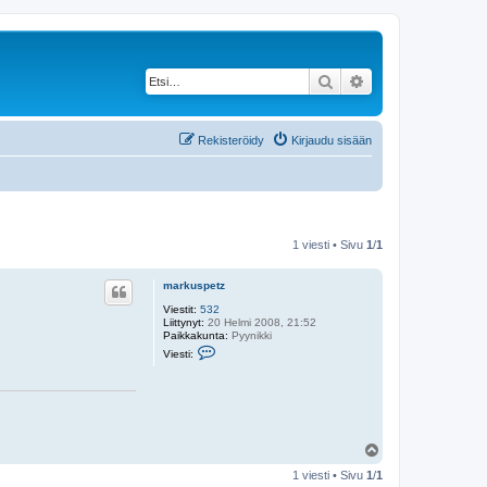
Etsi
Tarkennettu haku
Rekisteröidy
Kirjaudu sisään
1 viesti • Sivu
1
/
1
markuspetz
Viestit:
532
Liittynyt:
20 Helmi 2008, 21:52
Paikkakunta:
Pyynikki
V
Viesti:
i
e
s
t
i
m
a
Y
r
l
k
1 viesti • Sivu
1
/
1
u
ö