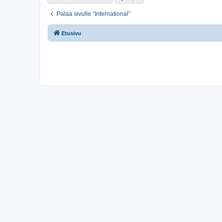
Palaa sivulle “International”
Etusivu