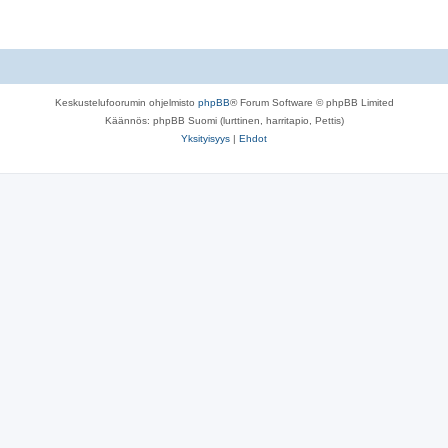
Keskustelufoorumin ohjelmisto
phpBB
® Forum Software © phpBB Limited
Käännös: phpBB Suomi (lurttinen, harritapio, Pettis)
Yksityisyys
|
Ehdot