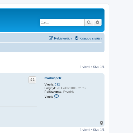
Etsi
Tarkennettu haku
Rekisteröidy
Kirjaudu sisään
1 viesti • Sivu
1
/
1
markuspetz
Viestit:
532
Liittynyt:
20 Helmi 2008, 21:52
Paikkakunta:
Pyynikki
V
Viesti:
i
e
s
t
i
m
a
Y
r
l
k
1 viesti • Sivu
1
/
1
u
ö