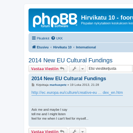
Hirvikatu 10 - foo
Pispalan nykytaiteen keskuksen ke
Pikalinkit
UKK
Etusivu
Hirvikatu 10
International
2014 New EU Cultural Fundings
Vastaa Viestiin
2014 New EU Cultural Fundings
V
Kirjoittaja
markuspetz
»
19 Loka 2013, 21:28
i
e
http://ec.europa.eu/culture/creative-eu ... dex_en.htm
s
t
i
Ask me and maybe I say
tell me and I might listen
feel for me when I can't feel for myself...
Vastaa Viestiin