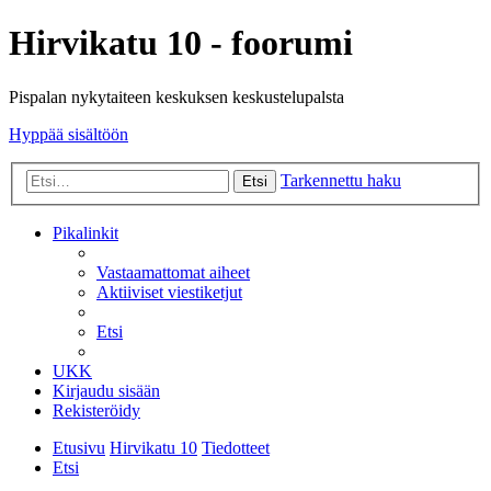
Hirvikatu 10 - foorumi
Pispalan nykytaiteen keskuksen keskustelupalsta
Hyppää sisältöön
Tarkennettu haku
Etsi
Pikalinkit
Vastaamattomat aiheet
Aktiiviset viestiketjut
Etsi
UKK
Kirjaudu sisään
Rekisteröidy
Etusivu
Hirvikatu 10
Tiedotteet
Etsi