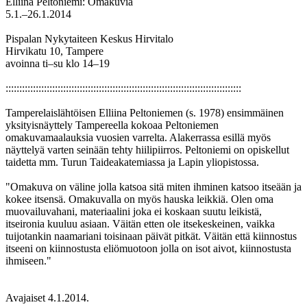
Elliina Peltoniemi: Omakuvia
5.1.–26.1.2014
Pispalan Nykytaiteen Keskus Hirvitalo
Hirvikatu 10, Tampere
avoinna ti–su klo 14–19
::::::::::::::::::::::::::::::::::::::::::::::::::::::::::::::::::::::::::::::::::::::
Tamperelaislähtöisen Elliina Peltoniemen (s. 1978) ensimmäinen
yksityisnäyttely Tampereella kokoaa Peltoniemen
omakuvamaalauksia vuosien varrelta. Alakerrassa esillä myös
näyttelyä varten seinään tehty hiilipiirros. Peltoniemi on opiskellut
taidetta mm. Turun Taideakatemiassa ja Lapin yliopistossa.
"Omakuva on väline jolla katsoa sitä miten ihminen katsoo itseään ja
kokee itsensä. Omakuvalla on myös hauska leikkiä. Olen oma
muovailuvahani, materiaalini joka ei koskaan suutu leikistä,
itseironia kuuluu asiaan. Väitän etten ole itsekeskeinen, vaikka
tuijotankin naamariani toisinaan päivät pitkät. Väitän että kiinnostus
itseeni on kiinnostusta eliömuotoon jolla on isot aivot, kiinnostusta
ihmiseen."
Avajaiset 4.1.2014.