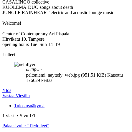
CASALINGO collective
KUOLEMA-DUO songs about death
JUNGLE RAINHEART electric and acoustic lounge music
Welcome!
Center of Contemporary Art Pispala
Hirvikatu 10, Tampere
opening hours Tue–Sun 14–19
Liitteet
nettiflyer
peltoniemi_nayttely_web.jpg (951.51 KiB) Katsottu
176629 kertaa
Ylös
Vastaa Viestiin
Tulostusnäkymä
1 viesti • Sivu
1
/
1
Palaa sivulle “Tiedotteet”