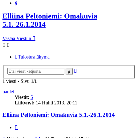
Etsi
Elliina Peltoniemi: Omakuvia
5.1.-26.1.2014
Vastaa Viestiin
Tulostusnäkymä
Tarkennettu
Etsi
haku
1 viesti • Sivu
1
/
1
paulei
Viestit:
5
Liittynyt:
14 Huhti 2013, 20:11
Elliina Peltoniemi: Omakuvia 5.1.-26.1.2014
Lainaa
Viesti