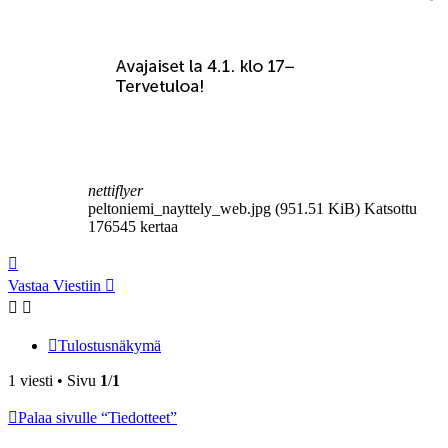
nettiflyer
peltoniemi_nayttely_web.jpg (951.51 KiB) Katsottu
176545 kertaa
Ylös
Vastaa Viestiin
Tulostusnäkymä
1 viesti • Sivu
1
/
1
Palaa sivulle “Tiedotteet”