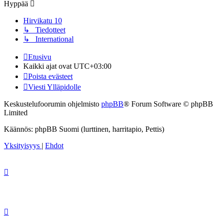
Hyppää
Hirvikatu 10
↳ Tiedotteet
↳ International
Etusivu
Kaikki ajat ovat
UTC+03:00
Poista evästeet
Viesti Ylläpidolle
Keskustelufoorumin ohjelmisto
phpBB
® Forum Software © phpBB
Limited
Käännös: phpBB Suomi (lurttinen, harritapio, Pettis)
Yksityisyys
|
Ehdot