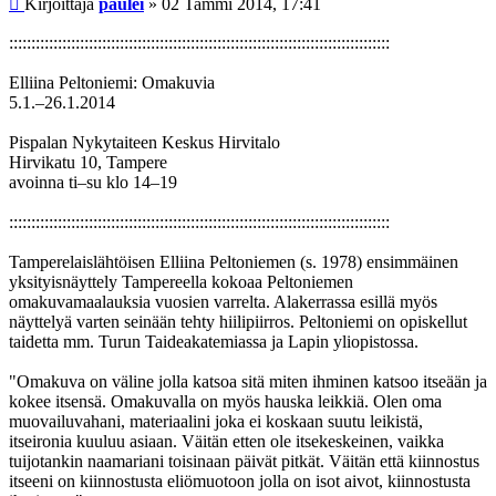
Kirjoittaja
paulei
»
02 Tammi 2014, 17:41
::::::::::::::::::::::::::::::::::::::::::::::::::::::::::::::::::::::::::::::::::::::
Elliina Peltoniemi: Omakuvia
5.1.–26.1.2014
Pispalan Nykytaiteen Keskus Hirvitalo
Hirvikatu 10, Tampere
avoinna ti–su klo 14–19
::::::::::::::::::::::::::::::::::::::::::::::::::::::::::::::::::::::::::::::::::::::
Tamperelaislähtöisen Elliina Peltoniemen (s. 1978) ensimmäinen
yksityisnäyttely Tampereella kokoaa Peltoniemen
omakuvamaalauksia vuosien varrelta. Alakerrassa esillä myös
näyttelyä varten seinään tehty hiilipiirros. Peltoniemi on opiskellut
taidetta mm. Turun Taideakatemiassa ja Lapin yliopistossa.
"Omakuva on väline jolla katsoa sitä miten ihminen katsoo itseään ja
kokee itsensä. Omakuvalla on myös hauska leikkiä. Olen oma
muovailuvahani, materiaalini joka ei koskaan suutu leikistä,
itseironia kuuluu asiaan. Väitän etten ole itsekeskeinen, vaikka
tuijotankin naamariani toisinaan päivät pitkät. Väitän että kiinnostus
itseeni on kiinnostusta eliömuotoon jolla on isot aivot, kiinnostusta