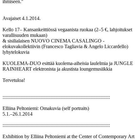
ihmiseen."
Avajaiset 4.1.2014.
Kello 17– Kansankeittiössä vegaanista ruokaa (2–5 €, lahjoitukset
varallisuuden mukaan)
& sisilialaisen NUOVO CINEMA CASALINGO -
elokuvakollektiivin (Francesco Tagliavia & Angelo Liccardello)
lyhytelokuvia
KUOLEMA-DUO esittää kuolema-aiheisia laulelmia ja JUNGLE
RAINHEART elektronista ja akustista loungemusiikkia
Tervetuloa!
::::::::::::::::::::::::::::::::::::::::::::::::::::::::::::::::::::::::::::::::::::::
Elliina Peltoniemi: Omakuvia (self portraits)
5.1.–26.1.2014
::::::::::::::::::::::::::::::::::::::::::::::::::::::::::::::::::::::::::::::::::::::
Exhibition by Elliina Peltoniemi at the Center of Contemporary Art