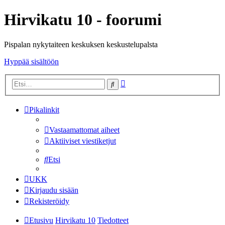
Hirvikatu 10 - foorumi
Pispalan nykytaiteen keskuksen keskustelupalsta
Hyppää sisältöön
Tarkennettu
Etsi
haku
Pikalinkit
Vastaamattomat aiheet
Aktiiviset viestiketjut
Etsi
UKK
Kirjaudu sisään
Rekisteröidy
Etusivu
Hirvikatu 10
Tiedotteet