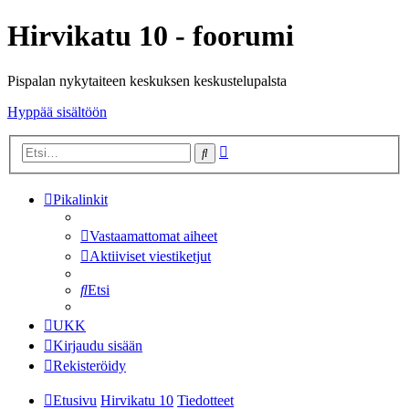
Hirvikatu 10 - foorumi
Pispalan nykytaiteen keskuksen keskustelupalsta
Hyppää sisältöön
Tarkennettu
Etsi
haku
Pikalinkit
Vastaamattomat aiheet
Aktiiviset viestiketjut
Etsi
UKK
Kirjaudu sisään
Rekisteröidy
Etusivu
Hirvikatu 10
Tiedotteet