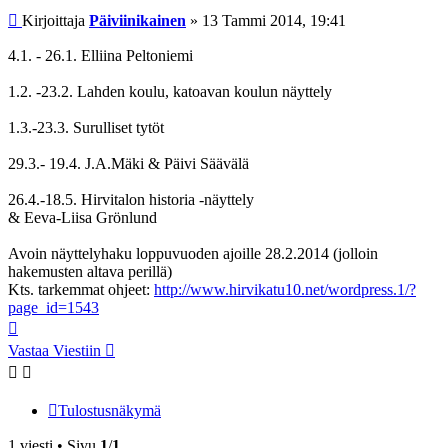
Viesti
Kirjoittaja
Päiviinikainen
»
13 Tammi 2014, 19:41
4.1. - 26.1. Elliina Peltoniemi
1.2. -23.2. Lahden koulu, katoavan koulun näyttely
1.3.-23.3. Surulliset tytöt
29.3.- 19.4. J.A.Mäki & Päivi Säävälä
26.4.-18.5. Hirvitalon historia -näyttely
& Eeva-Liisa Grönlund
Avoin näyttelyhaku loppuvuoden ajoille 28.2.2014 (jolloin
hakemusten altava perillä)
Kts. tarkemmat ohjeet:
http://www.hirvikatu10.net/wordpress.1/?
page_id=1543
Ylös
Vastaa Viestiin
Tulostusnäkymä
1 viesti • Sivu
1
/
1