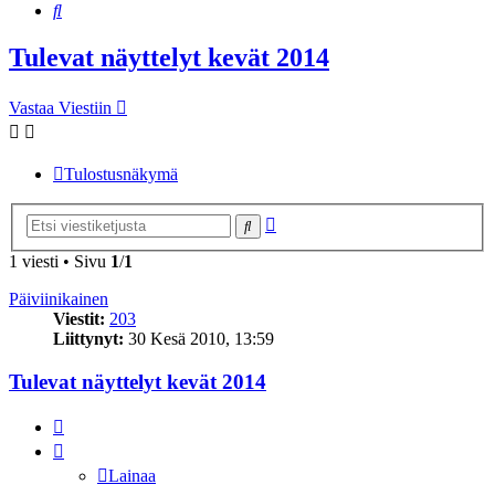
Etsi
Tulevat näyttelyt kevät 2014
Vastaa Viestiin
Tulostusnäkymä
Tarkennettu
Etsi
haku
1 viesti • Sivu
1
/
1
Päiviinikainen
Viestit:
203
Liittynyt:
30 Kesä 2010, 13:59
Tulevat näyttelyt kevät 2014
Lainaa
Lainaa