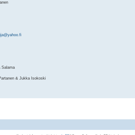
kanen
ija@yahoo.fi
na Salama
 Partanen & Jukka Isokoski