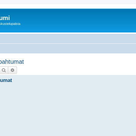
rumi
skustelupalsta
apahtumat
Etsi
Tarkennettu haku
tumat