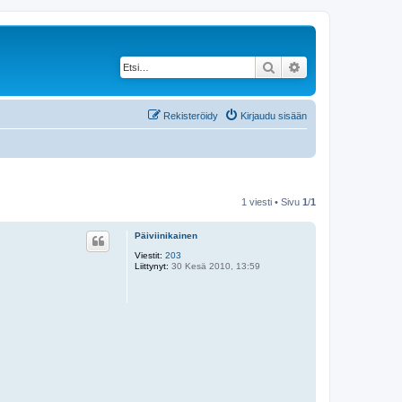
Etsi
Tarkennettu haku
Rekisteröidy
Kirjaudu sisään
1 viesti • Sivu
1
/
1
Päiviinikainen
Viestit:
203
Liittynyt:
30 Kesä 2010, 13:59