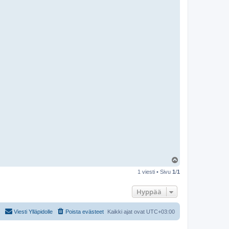
Y
l
1 viesti • Sivu
1
/
1
ö
s
Hyppää
Viesti Ylläpidolle
Poista evästeet
Kaikki ajat ovat
UTC+03:00