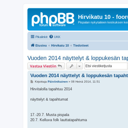
Hirvikatu 10 - foo
Pispalan nykytaiteen keskuksen ke
Pikalinkit
UKK
Etusivu
Hirvikatu 10
Tiedotteet
Vuoden 2014 näyttelyt & loppukesän t
Vastaa Viestiin
Vuoden 2014 näyttelyt & loppukesän tapah
V
Kirjoittaja
Päiviinikainen
»
08 Heinä 2014, 11:51
i
e
Hirvitalolla tapahtuu 2014
s
t
i
näyttelyt & tapahtumat
17.-20.7. Musta pispala
20.7. Kelluva folk lauttatapahtuma