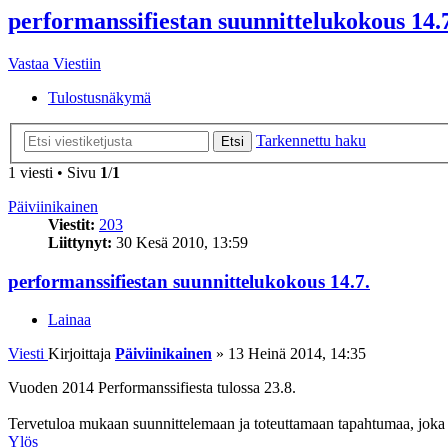
performanssifiestan suunnittelukokous 14.
Vastaa Viestiin
Tulostusnäkymä
Tarkennettu haku
Etsi
1 viesti • Sivu
1
/
1
Päiviinikainen
Viestit:
203
Liittynyt:
30 Kesä 2010, 13:59
performanssifiestan suunnittelukokous 14.7.
Lainaa
Viesti
Kirjoittaja
Päiviinikainen
»
13 Heinä 2014, 14:35
Vuoden 2014 Performanssifiesta tulossa 23.8.
Tervetuloa mukaan suunnittelemaan ja toteuttamaan tapahtumaa, joka 
Ylös