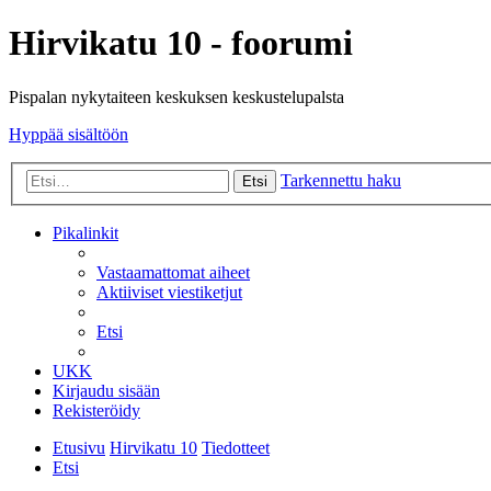
Hirvikatu 10 - foorumi
Pispalan nykytaiteen keskuksen keskustelupalsta
Hyppää sisältöön
Tarkennettu haku
Etsi
Pikalinkit
Vastaamattomat aiheet
Aktiiviset viestiketjut
Etsi
UKK
Kirjaudu sisään
Rekisteröidy
Etusivu
Hirvikatu 10
Tiedotteet
Etsi