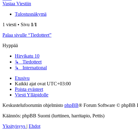
Vastaa Viestiin
Tulostusnäkymä
1 viesti • Sivu
1
/
1
Palaa sivulle “Tiedotteet”
Hyppää
Hirvikatu 10
↳ Tiedotteet
↳ International
Etusivu
Kaikki ajat ovat
UTC+03:00
Poista evästeet
Viesti Ylläpidolle
Keskustelufoorumin ohjelmisto
phpBB
® Forum Software © phpBB 
Käännös: phpBB Suomi (lurttinen, harritapio, Pettis)
Yksityisyys
|
Ehdot