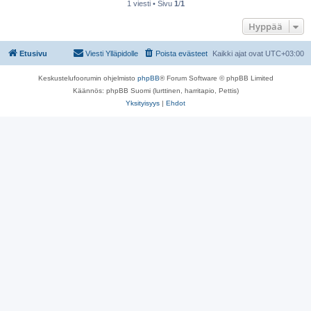
1 viesti • Sivu
1
/
1
Hyppää
Etusivu
Viesti Ylläpidolle
Poista evästeet
Kaikki ajat ovat
UTC+03:00
Keskustelufoorumin ohjelmisto
phpBB
® Forum Software © phpBB Limited
Käännös: phpBB Suomi (lurttinen, harritapio, Pettis)
Yksityisyys
|
Ehdot