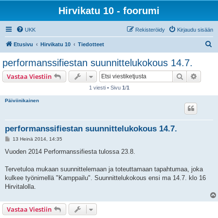
Hirvikatu 10 - foorumi
UKK
Rekisteröidy
Kirjaudu sisään
E
Etusivu
Hirvikatu 10
Tiedotteet
t
performanssifiestan suunnittelukokous 14.7.
s
Etsi
Tarken
Vastaa Viestiin
i
1 viesti • Sivu
1
/
1
Päiviinikainen
performanssifiestan suunnittelukokous 14.7.
V
13 Heinä 2014, 14:35
i
e
Vuoden 2014 Performanssifiesta tulossa 23.8.
s
t
i
Tervetuloa mukaan suunnittelemaan ja toteuttamaan tapahtumaa, joka
kulkee työnimellä "Kamppailu". Suunnittelukokous ensi ma 14.7. klo 16
Hirvitalolla.
Vastaa Viestiin