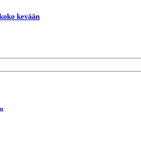
a koko kevään
än