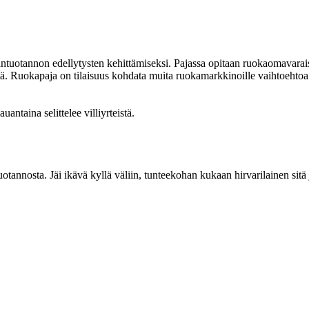
antuotannon edellytysten kehittämiseksi. Pajassa opitaan ruokaomavarai
 Ruokapaja on tilaisuus kohdata muita ruokamarkkinoille vaihtoehtoa h
antaina selittelee villiyrteistä.
tannosta. Jäi ikävä kyllä väliin, tunteekohan kukaan hirvarilainen sitä