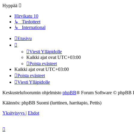
Hyppää
Hirvikatu 10
↳ Tiedotteet
↳ International
Etusivu
Viesti Ylläpidolle
Kaikki ajat ovat
UTC+03:00
Poista evästeet
Kaikki ajat ovat
UTC+03:00
Poista evästeet
Viesti Ylläpidolle
Keskustelufoorumin ohjelmisto
phpBB
® Forum Software © phpBB 
Käännös: phpBB Suomi (lurttinen, harritapio, Pettis)
Yksityisyys
|
Ehdot