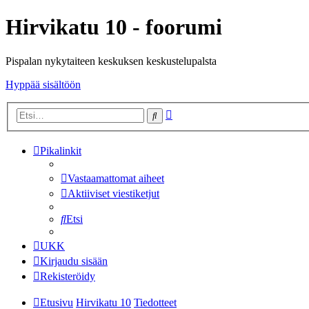
Hirvikatu 10 - foorumi
Pispalan nykytaiteen keskuksen keskustelupalsta
Hyppää sisältöön
Tarkennettu
Etsi
haku
Pikalinkit
Vastaamattomat aiheet
Aktiiviset viestiketjut
Etsi
UKK
Kirjaudu sisään
Rekisteröidy
Etusivu
Hirvikatu 10
Tiedotteet