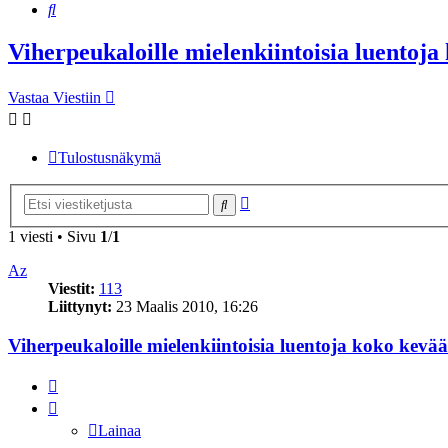
Etsi
Viherpeukaloille mielenkiintoisia luentoj
Vastaa Viestiin
Tulostusnäkymä
Tarkennettu
Etsi
haku
1 viesti • Sivu
1
/
1
Az
Viestit:
113
Liittynyt:
23 Maalis 2010, 16:26
Viherpeukaloille mielenkiintoisia luentoja koko kevä
Lainaa
Lainaa