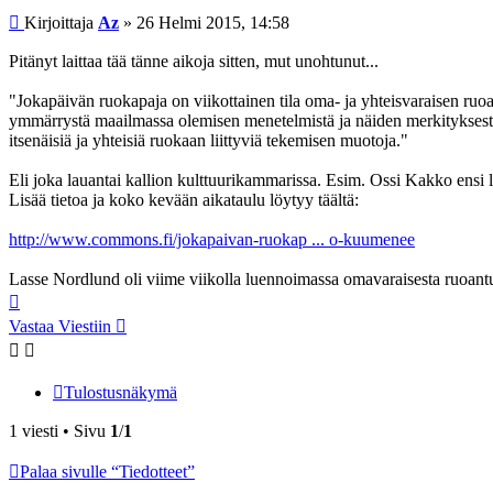
Viesti
Kirjoittaja
Az
»
26 Helmi 2015, 14:58
Pitänyt laittaa tää tänne aikoja sitten, mut unohtunut...
"Jokapäivän ruokapaja on viikottainen tila oma- ja yhteisvaraisen ruo
ymmärrystä maailmassa olemisen menetelmistä ja näiden merkityksestä.
itsenäisiä ja yhteisiä ruokaan liittyviä tekemisen muotoja."
Eli joka lauantai kallion kulttuurikammarissa. Esim. Ossi Kakko ensi lau
Lisää tietoa ja koko kevään aikataulu löytyy täältä:
http://www.commons.fi/jokapaivan-ruokap ... o-kuumenee
Lasse Nordlund oli viime viikolla luennoimassa omavaraisesta ruoantuo
Ylös
Vastaa Viestiin
Tulostusnäkymä
1 viesti • Sivu
1
/
1
Palaa sivulle “Tiedotteet”