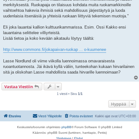
merkityksestä. Ruokapaja on tilaisuus kohdata muita ruokamarkkinoille
vaihtoehtoa hakevia ihmisiä sekä mahdollisuus järjestäytyä ja luoda
uudenlaisia itsenäisiä ja yhteisiä ruokaan liittyviä tekemisen muotoja."
Eli joka lauantai kallion kulttuurikammarissa. Esim. Ossi Kakko ensi
lauantaina selittelee villiyrteistä.
Lisää tietoa ja koko kevään aikataulu löytyy täältä:
http://www.commons.fi/jokapaivan-ruokap ... o-kuumenee
Lasse Nordlund oli viime viikolla luennoimassa omavaraisesta
ruoantuotannosta. Jäi ikävä kyllä väliin, tunteekohan kukaan hirvarilainen
sitä ja oliskohan Lasse mahdollista saada hirvarille luennoimaan?
Vastaa Viestiin
1 viesti • Sivu
1
/
1
Hyppää
Etusivu
Viesti Ylläpidolle
Poista evästeet
Kaikki ajat ovat
UTC+03:00
Keskustelufoorumin ohjelmisto
phpBB
® Forum Software © phpBB Limited
Käännös: phpBB Suomi (lurttinen, harritapio, Pettis)
Yksityisyys
|
Ehdot