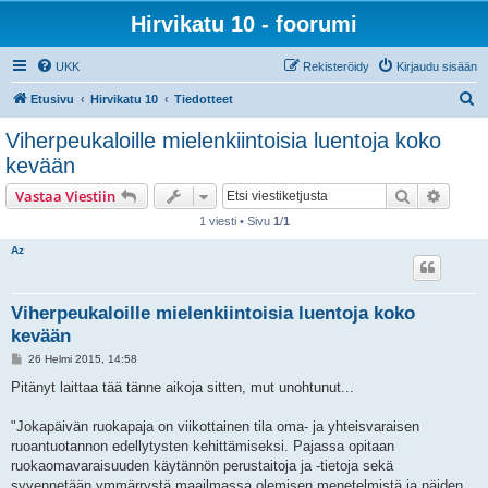
Hirvikatu 10 - foorumi
UKK
Rekisteröidy
Kirjaudu sisään
E
Etusivu
Hirvikatu 10
Tiedotteet
t
Viherpeukaloille mielenkiintoisia luentoja koko
s
kevään
i
Etsi
Tarken
Vastaa Viestiin
1 viesti • Sivu
1
/
1
Az
Viherpeukaloille mielenkiintoisia luentoja koko
kevään
V
26 Helmi 2015, 14:58
i
e
Pitänyt laittaa tää tänne aikoja sitten, mut unohtunut...
s
t
i
"Jokapäivän ruokapaja on viikottainen tila oma- ja yhteisvaraisen
ruoantuotannon edellytysten kehittämiseksi. Pajassa opitaan
ruokaomavaraisuuden käytännön perustaitoja ja -tietoja sekä
syvennetään ymmärrystä maailmassa olemisen menetelmistä ja näiden