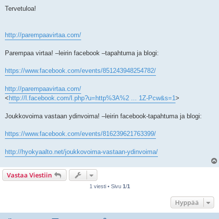
Tervetuloa!
http://parempaavirtaa.com/
Parempaa virtaa! –leirin facebook –tapahtuma ja blogi:
https://www.facebook.com/events/851243948254782/
http://parempaavirtaa.com/
<
http://l.facebook.com/l.php?u=http%3A%2 ... 1Z-Pcw&s=1
>
Joukkovoima vastaan ydinvoima! –leirin facebook-tapahtuma ja blogi:
https://www.facebook.com/events/816239621763399/
http://hyokyaalto.net/joukkovoima-vastaan-ydinvoima/
Vastaa Viestiin
1 viesti • Sivu
1
/
1
Hyppää