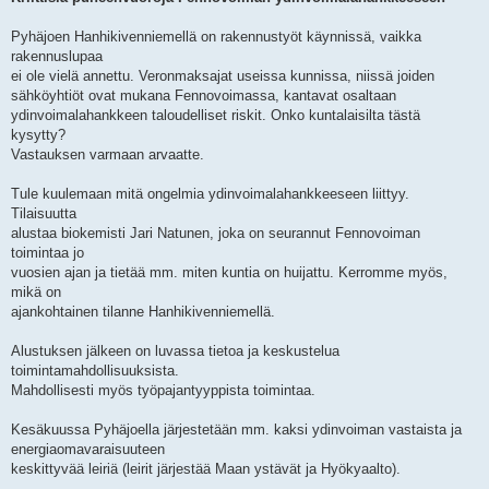
Pyhäjoen Hanhikivenniemellä on rakennustyöt käynnissä, vaikka
rakennuslupaa
ei ole vielä annettu. Veronmaksajat useissa kunnissa, niissä joiden
sähköyhtiöt ovat mukana Fennovoimassa, kantavat osaltaan
ydinvoimalahankkeen taloudelliset riskit. Onko kuntalaisilta tästä
kysytty?
Vastauksen varmaan arvaatte.
Tule kuulemaan mitä ongelmia ydinvoimalahankkeeseen liittyy.
Tilaisuutta
alustaa biokemisti Jari Natunen, joka on seurannut Fennovoiman
toimintaa jo
vuosien ajan ja tietää mm. miten kuntia on huijattu. Kerromme myös,
mikä on
ajankohtainen tilanne Hanhikivenniemellä.
Alustuksen jälkeen on luvassa tietoa ja keskustelua
toimintamahdollisuuksista.
Mahdollisesti myös työpajantyyppista toimintaa.
Kesäkuussa Pyhäjoella järjestetään mm. kaksi ydinvoiman vastaista ja
energiaomavaraisuuteen
keskittyvää leiriä (leirit järjestää Maan ystävät ja Hyökyaalto).