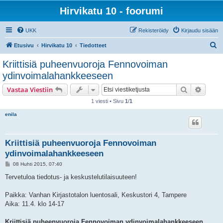
Hirvikatu 10 - foorumi
UKK
Rekisteröidy
Kirjaudu sisään
E
Etusivu
Hirvikatu 10
Tiedotteet
t
Kriittisiä puheenvuoroja Fennovoiman
s
ydinvoimalahankkeeseen
i
Etsi
Tarken
Vastaa Viestiin
1 viesti • Sivu
1
/
1
enila
Kriittisiä puheenvuoroja Fennovoiman
ydinvoimalahankkeeseen
V
08 Huhti 2015, 07:40
i
e
Tervetuloa tiedotus- ja keskustelutilaisuuteen!
s
t
i
Paikka: Vanhan Kirjastotalon luentosali, Keskustori 4, Tampere
Aika: 11.4. klo 14-17
Kriittisiä puheenvuoroja Fennovoiman ydinvoimalahankkeeseen