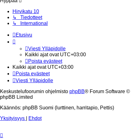
Hyppää
Hirvikatu 10
↳ Tiedotteet
↳ International
Etusivu
Viesti Ylläpidolle
Kaikki ajat ovat
UTC+03:00
Poista evästeet
Kaikki ajat ovat
UTC+03:00
Poista evästeet
Viesti Ylläpidolle
Keskustelufoorumin ohjelmisto
phpBB
® Forum Software ©
phpBB Limited
Käännös: phpBB Suomi (lurttinen, harritapio, Pettis)
Yksityisyys
|
Ehdot