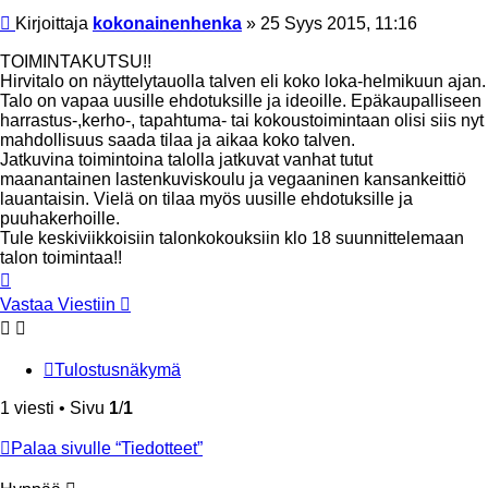
Viesti
Kirjoittaja
kokonainenhenka
»
25 Syys 2015, 11:16
TOIMINTAKUTSU!!
Hirvitalo on näyttelytauolla talven eli koko loka-helmikuun ajan.
Talo on vapaa uusille ehdotuksille ja ideoille. Epäkaupalliseen
harrastus-,kerho-, tapahtuma- tai kokoustoimintaan olisi siis nyt
mahdollisuus saada tilaa ja aikaa koko talven.
Jatkuvina toimintoina talolla jatkuvat vanhat tutut
maanantainen lastenkuviskoulu ja vegaaninen kansankeittiö
lauantaisin. Vielä on tilaa myös uusille ehdotuksille ja
puuhakerhoille.
Tule keskiviikkoisiin talonkokouksiin klo 18 suunnittelemaan
talon toimintaa!!
Ylös
Vastaa Viestiin
Tulostusnäkymä
1 viesti • Sivu
1
/
1
Palaa sivulle “Tiedotteet”