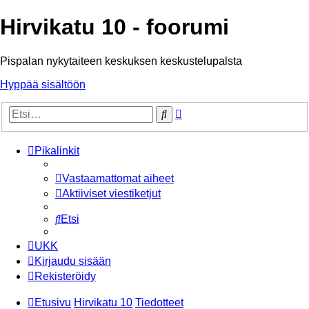
Hirvikatu 10 - foorumi
Pispalan nykytaiteen keskuksen keskustelupalsta
Hyppää sisältöön
Tarkennettu
Etsi
haku
Pikalinkit
Vastaamattomat aiheet
Aktiiviset viestiketjut
Etsi
UKK
Kirjaudu sisään
Rekisteröidy
Etusivu
Hirvikatu 10
Tiedotteet