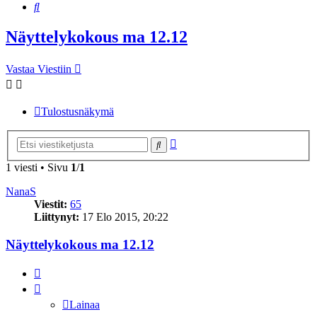
Etsi
Näyttelykokous ma 12.12
Vastaa Viestiin
Tulostusnäkymä
Tarkennettu
Etsi
haku
1 viesti • Sivu
1
/
1
NanaS
Viestit:
65
Liittynyt:
17 Elo 2015, 20:22
Näyttelykokous ma 12.12
Lainaa
Lainaa