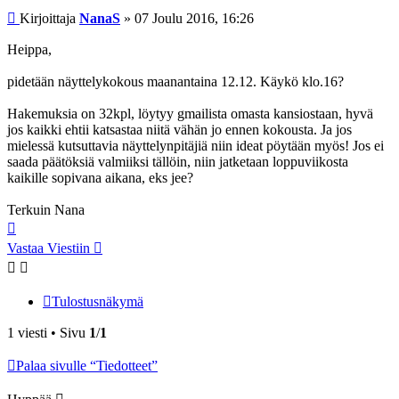
Viesti
Kirjoittaja
NanaS
»
07 Joulu 2016, 16:26
Heippa,
pidetään näyttelykokous maanantaina 12.12. Käykö klo.16?
Hakemuksia on 32kpl, löytyy gmailista omasta kansiostaan, hyvä
jos kaikki ehtii katsastaa niitä vähän jo ennen kokousta. Ja jos
mielessä kutsuttavia näyttelynpitäjiä niin ideat pöytään myös! Jos ei
saada päätöksiä valmiiksi tällöin, niin jatketaan loppuviikosta
kaikille sopivana aikana, eks jee?
Terkuin Nana
Ylös
Vastaa Viestiin
Tulostusnäkymä
1 viesti • Sivu
1
/
1
Palaa sivulle “Tiedotteet”