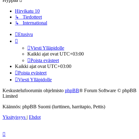
Hyppää
Hirvikatu 10
↳ Tiedotteet
↳ International
Etusivu
Viesti Ylläpidolle
Kaikki ajat ovat
UTC+03:00
Poista evästeet
Kaikki ajat ovat
UTC+03:00
Poista evästeet
Viesti Ylläpidolle
Keskustelufoorumin ohjelmisto
phpBB
® Forum Software © phpBB
Limited
Käännös: phpBB Suomi (lurttinen, harritapio, Pettis)
Yksityisyys
|
Ehdot