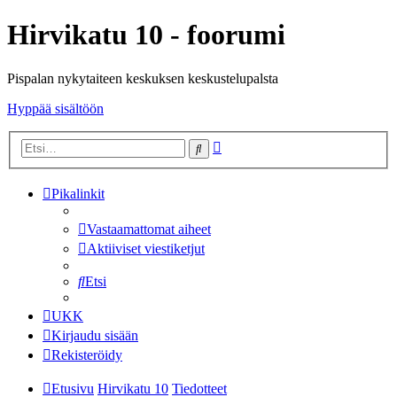
Hirvikatu 10 - foorumi
Pispalan nykytaiteen keskuksen keskustelupalsta
Hyppää sisältöön
Tarkennettu
Etsi
haku
Pikalinkit
Vastaamattomat aiheet
Aktiiviset viestiketjut
Etsi
UKK
Kirjaudu sisään
Rekisteröidy
Etusivu
Hirvikatu 10
Tiedotteet