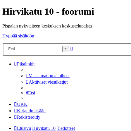
Hirvikatu 10 - foorumi
Pispalan nykytaiteen keskuksen keskustelupalsta
Hyppää sisältöön
Tarkennettu
Etsi
haku
Pikalinkit
Vastaamattomat aiheet
Aktiiviset viestiketjut
Etsi
UKK
Kirjaudu sisään
Rekisteröidy
Etusivu
Hirvikatu 10
Tiedotteet