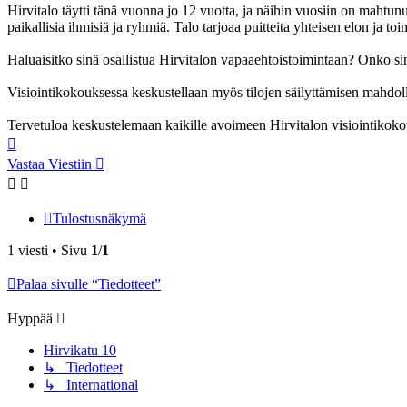
Hirvitalo täytti tänä vuonna jo 12 vuotta, ja näihin vuosiin on mahtunut 
paikallisia ihmisiä ja ryhmiä. Talo tarjoaa puitteita yhteisen elon ja to
Haluaisitko sinä osallistua Hirvitalon vapaaehtoistoimintaan? Onko sinul
Visiointikokouksessa keskustellaan myös tilojen säilyttämisen mahdol
Tervetuloa keskustelemaan kaikille avoimeen Hirvitalon visiointikoko
Ylös
Vastaa Viestiin
Tulostusnäkymä
1 viesti • Sivu
1
/
1
Palaa sivulle “Tiedotteet”
Hyppää
Hirvikatu 10
↳ Tiedotteet
↳ International