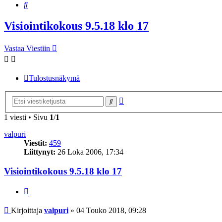
Etsi
Visiointikokous 9.5.18 klo 17
Vastaa Viestiin
Tulostusnäkymä
Tarkennettu
Etsi
haku
1 viesti • Sivu
1
/
1
valpuri
Viestit:
459
Liittynyt:
26 Loka 2006, 17:34
Visiointikokous 9.5.18 klo 17
Lainaa
Viesti
Kirjoittaja
valpuri
»
04 Touko 2018, 09:28