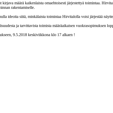
kirjava määrä kaikenlaista omaehtoisesti järjestettyä toimintaa. Hirvitalo
iminnan rakentamiselle.
la ideoita siitä, minkälaista toimintaa Hirvitalolla voisi järjestää näytte
lisuudesta ja tarvittavista toimista määräaikaisen vuokrasopimuksen lo
ukseen, 9.5.2018 keskiviikkona klo 17 alkaen !