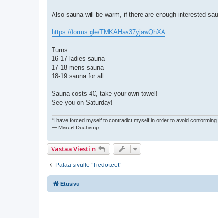
Also sauna will be warm, if there are enough interested sau
https://forms.gle/TMKAHav37yjawQhXA
Turns:
16-17 ladies sauna
17-18 mens sauna
18-19 sauna for all
Sauna costs 4€, take your own towel!
See you on Saturday!
“I have forced myself to contradict myself in order to avoid conforming
― Marcel Duchamp
Vastaa Viestiin
Palaa sivulle “Tiedotteet”
Etusivu