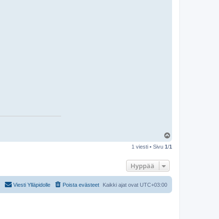
Y
l
1 viesti • Sivu
1
/
1
ö
s
Hyppää
Viesti Ylläpidolle
Poista evästeet
Kaikki ajat ovat
UTC+03:00