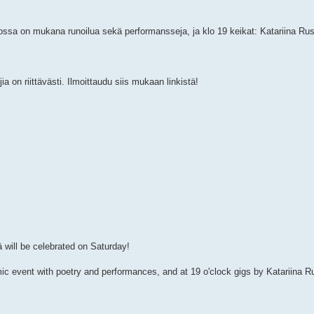
jossa on mukana runoilua sekä performansseja, ja klo 19 keikat: Katariina Ru
a on riittävästi. Ilmoittaudu siis mukaan linkistä!
 will be celebrated on Saturday!
 mic event with poetry and performances, and at 19 o'clock gigs by Katariina