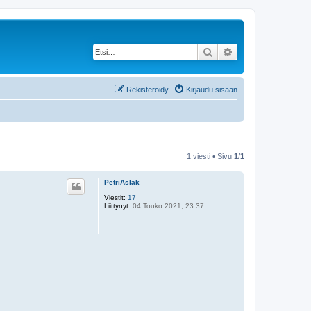
Etsi
Tarkennettu haku
Rekisteröidy
Kirjaudu sisään
1 viesti • Sivu
1
/
1
PetriAslak
Viestit:
17
Liittynyt:
04 Touko 2021, 23:37