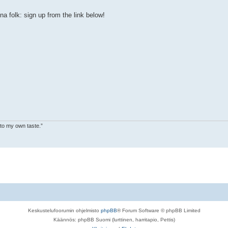
na folk: sign up from the link below!
 to my own taste.”
Keskustelufoorumin ohjelmisto
phpBB
® Forum Software © phpBB Limited
Käännös: phpBB Suomi (lurttinen, harritapio, Pettis)