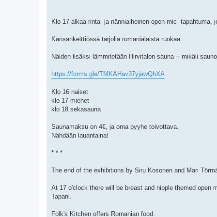
Klo 17 alkaa rinta- ja nänniaiheinen open mic -tapahtuma, 
Kansankeittiössä tarjolla romanialaista ruokaa.
Näiden lisäksi lämmitetään Hirvitalon sauna -- mikäli saunoji
https://forms.gle/TMKAHav37yjawQhXA
Klo 16 naiset
klo 17 miehet
klo 18 sekasauna
Saunamaksu on 4€, ja oma pyyhe toivottava.
Nähdään lauantaina!
* * *
The end of the exhibitions by Siru Kosonen and Mari Törmä
At 17 o'clock there will be breast and nipple themed open
Tapani.
Folk's Kitchen offers Romanian food.