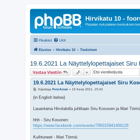
Hirvikatu 10 - foo
Pispalan nykytaiteen keskuksen ke
Pikalinkit
UKK
Etusivu
Hirvikatu 10
Tiedotteet
19.6.2021 La Näyttelylopettajaiset Sir
Vastaa Viestiin
19.6.2021 La Näyttelylopettajaiset Siru K
V
Kirjoittaja
PetriAslak
»
16 Kesä 2021, 15:43
i
e
(in English below)
s
t
i
Lauantaina Hirvitalolla juhlitaan Siru Kososen ja Mari Törmä
hhh - Siru Kosonen:
https://www.facebook.com/events/795015941406128
Kuihtuneet - Mari Törmä: