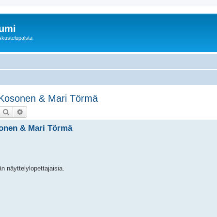
rumi
skustelupalsta
u Kosonen & Mari Törmä
Etsi
Tarkennettu haku
osonen & Mari Törmä
n näyttelylopettajaisia.