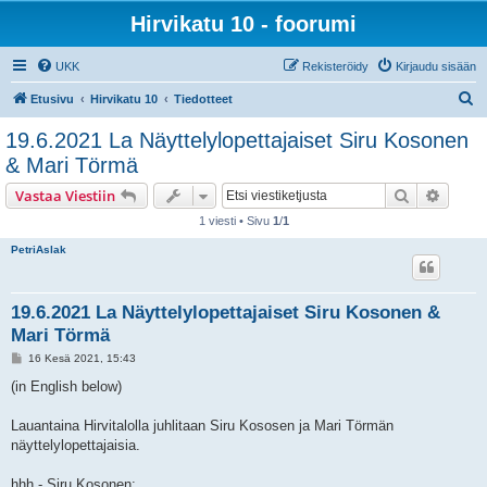
Hirvikatu 10 - foorumi
UKK
Rekisteröidy
Kirjaudu sisään
E
Etusivu
Hirvikatu 10
Tiedotteet
t
19.6.2021 La Näyttelylopettajaiset Siru Kosonen
s
& Mari Törmä
i
Etsi
Tarken
Vastaa Viestiin
1 viesti • Sivu
1
/
1
PetriAslak
19.6.2021 La Näyttelylopettajaiset Siru Kosonen &
Mari Törmä
V
16 Kesä 2021, 15:43
i
e
(in English below)
s
t
i
Lauantaina Hirvitalolla juhlitaan Siru Kososen ja Mari Törmän
näyttelylopettajaisia.
hhh - Siru Kosonen: