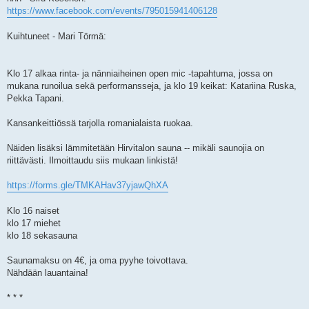
https://www.facebook.com/events/795015941406128
Kuihtuneet - Mari Törmä:
Klo 17 alkaa rinta- ja nänniaiheinen open mic -tapahtuma, jossa on
mukana runoilua sekä performansseja, ja klo 19 keikat: Katariina Ruska,
Pekka Tapani.
Kansankeittiössä tarjolla romanialaista ruokaa.
Näiden lisäksi lämmitetään Hirvitalon sauna -- mikäli saunojia on
riittävästi. Ilmoittaudu siis mukaan linkistä!
https://forms.gle/TMKAHav37yjawQhXA
Klo 16 naiset
klo 17 miehet
klo 18 sekasauna
Saunamaksu on 4€, ja oma pyyhe toivottava.
Nähdään lauantaina!
* * *