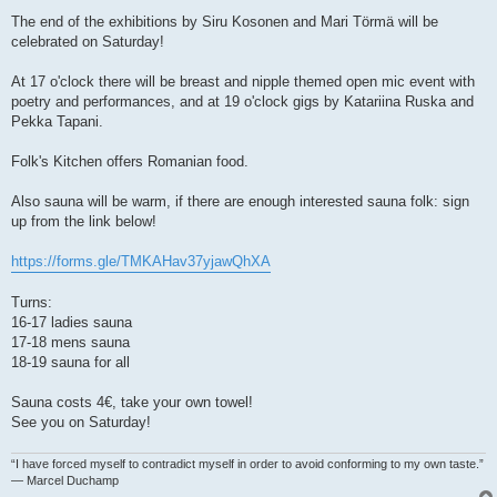
The end of the exhibitions by Siru Kosonen and Mari Törmä will be
celebrated on Saturday!
At 17 o'clock there will be breast and nipple themed open mic event with
poetry and performances, and at 19 o'clock gigs by Katariina Ruska and
Pekka Tapani.
Folk's Kitchen offers Romanian food.
Also sauna will be warm, if there are enough interested sauna folk: sign
up from the link below!
https://forms.gle/TMKAHav37yjawQhXA
Turns:
16-17 ladies sauna
17-18 mens sauna
18-19 sauna for all
Sauna costs 4€, take your own towel!
See you on Saturday!
“I have forced myself to contradict myself in order to avoid conforming to my own taste.”
― Marcel Duchamp