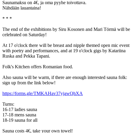
Saunamaksu on 4€, ja oma pyyhe toivottava.
Nähdään lauantaina!
* * *
The end of the exhibitions by Siru Kosonen and Mari Törmä will be
celebrated on Saturday!
At 17 o'clock there will be breast and nipple themed open mic event
with poetry and performances, and at 19 o'clock gigs by Katariina
Ruska and Pekka Tapani.
Folk's Kitchen offers Romanian food.
Also sauna will be warm, if there are enough interested sauna folk:
sign up from the link below!
https://forms.gle/TMKAHav37yjawQhXA
Turns:
16-17 ladies sauna
17-18 mens sauna
18-19 sauna for all
Sauna costs 4€, take your own towel!