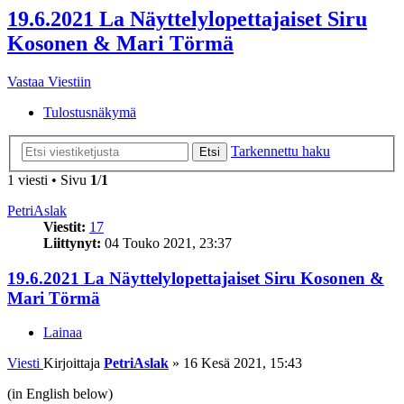
19.6.2021 La Näyttelylopettajaiset Siru
Kosonen & Mari Törmä
Vastaa Viestiin
Tulostusnäkymä
Tarkennettu haku
Etsi
1 viesti • Sivu
1
/
1
PetriAslak
Viestit:
17
Liittynyt:
04 Touko 2021, 23:37
19.6.2021 La Näyttelylopettajaiset Siru Kosonen &
Mari Törmä
Lainaa
Viesti
Kirjoittaja
PetriAslak
»
16 Kesä 2021, 15:43
(in English below)