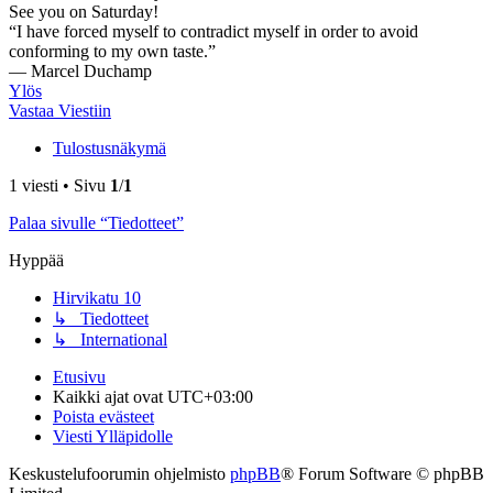
See you on Saturday!
“I have forced myself to contradict myself in order to avoid
conforming to my own taste.”
― Marcel Duchamp
Ylös
Vastaa Viestiin
Tulostusnäkymä
1 viesti • Sivu
1
/
1
Palaa sivulle “Tiedotteet”
Hyppää
Hirvikatu 10
↳ Tiedotteet
↳ International
Etusivu
Kaikki ajat ovat
UTC+03:00
Poista evästeet
Viesti Ylläpidolle
Keskustelufoorumin ohjelmisto
phpBB
® Forum Software © phpBB