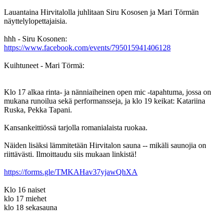
Lauantaina Hirvitalolla juhlitaan Siru Kososen ja Mari Törmän
näyttelylopettajaisia.
hhh - Siru Kosonen:
https://www.facebook.com/events/795015941406128
Kuihtuneet - Mari Törmä:
Klo 17 alkaa rinta- ja nänniaiheinen open mic -tapahtuma, jossa on
mukana runoilua sekä performansseja, ja klo 19 keikat: Katariina
Ruska, Pekka Tapani.
Kansankeittiössä tarjolla romanialaista ruokaa.
Näiden lisäksi lämmitetään Hirvitalon sauna -- mikäli saunojia on
riittävästi. Ilmoittaudu siis mukaan linkistä!
https://forms.gle/TMKAHav37yjawQhXA
Klo 16 naiset
klo 17 miehet
klo 18 sekasauna