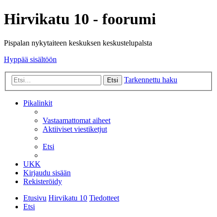
Hirvikatu 10 - foorumi
Pispalan nykytaiteen keskuksen keskustelupalsta
Hyppää sisältöön
Tarkennettu haku
Etsi
Pikalinkit
Vastaamattomat aiheet
Aktiiviset viestiketjut
Etsi
UKK
Kirjaudu sisään
Rekisteröidy
Etusivu
Hirvikatu 10
Tiedotteet
Etsi