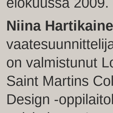
elokuussa 2009.
Niina Hartikain
vaatesuunnittelij
on valmistunut L
Saint Martins Col
Design -oppilaito