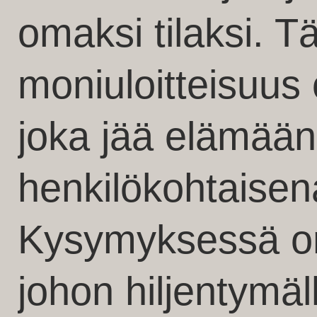
omaksi tilaksi. 
moniuloitteisuus
joka jää elämään 
henkilökohtaise
Kysymyksessä o
johon hiljentymä