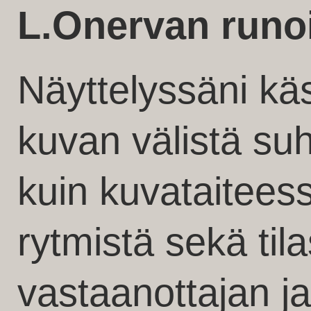
L.Onervan runo
Näyttelyssäni käs
kuvan välistä suh
kuin kuvataitees
rytmistä sekä til
vastaanottajan ja