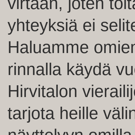
virtaan, joten töit
yhteyksiä ei selit
Haluamme omie
rinnalla käydä 
Hirvitalon vierail
tarjota heille väli