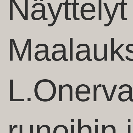
Näyttelyt
Maalauks
L.Onerv
runoihin 