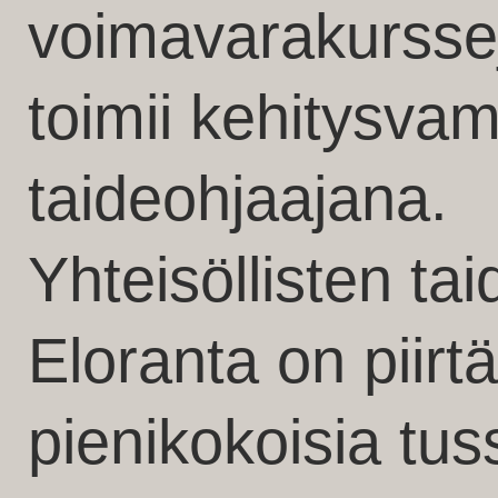
voimavarakursseja
toimii kehitysva
taideohjaajana.
Yhteisöllisten ta
Eloranta on piirt
pienikokoisia tuss