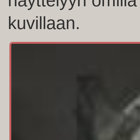
näyttelyyn omilla 
kuvillaan.