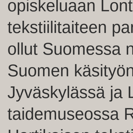
opiskeluaan Lon
tekstiilitaiteen p
ollut Suomessa n
Suomen käsityö
Jyväskylässä ja 
taidemuseossa R