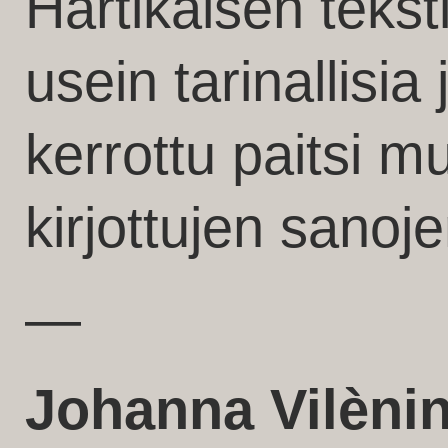
Hartikaisen teksti
usein tarinallisia
kerrottu paitsi 
kirjottujen sanoj
—
Johanna Vilèni