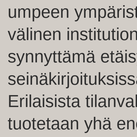
umpeen ympäristö
välinen institutio
synnyttämä etäis
seinäkirjoituksiss
Erilaisista tilanv
tuotetaan yhä e