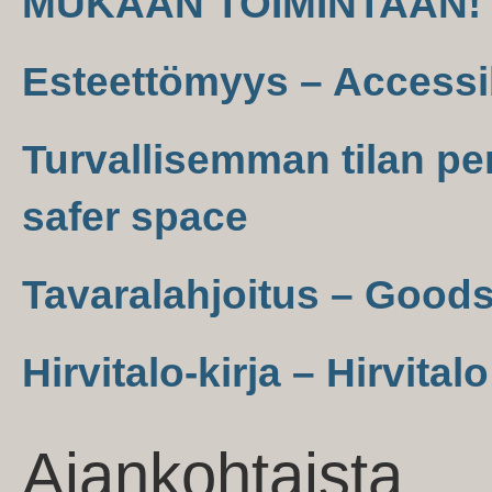
MUKAAN TOIMINTAAN! –
Esteettömyys – Accessib
Turvallisemman tilan per
safer space
Tavaralahjoitus – Good
Hirvitalo-kirja – Hirvital
Ajankohtaista