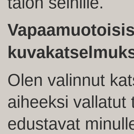
talon seinille.
Vapaamuotoisis
kuvakatselmuks
Olen valinnut ka
aiheeksi vallatut 
edustavat minull