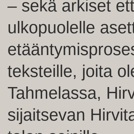
– sekä arkiset et
ulkopuolelle ase
etääntymisproses
teksteille, joita o
Tahmelassa, Hirv
sijaitsevan Hirvi