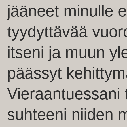
jääneet minulle et
tyydyttävää vuor
itseni ja muun yle
päässyt kehittym
Vieraantuessani t
suhteeni niiden 