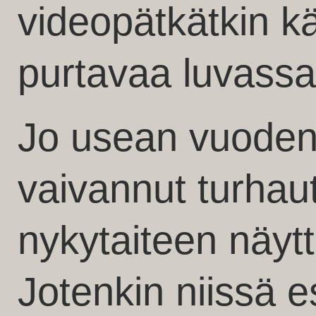
videopätkätkin k
purtavaa luvas
Jo usean vuoden
vaivannut turha
nykytaiteen näytt
Jotenkin niissä e