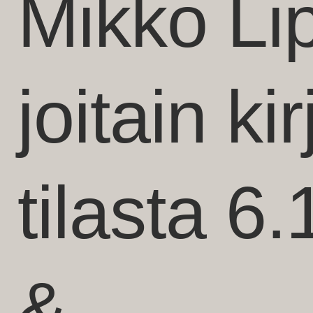
Mikko Li
joitain ki
tilasta 6.
&