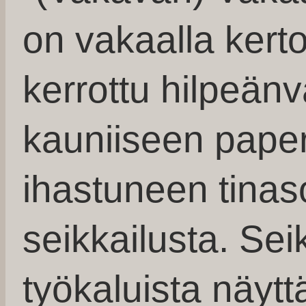
on vakaalla kert
kerrottu hilpeän
kauniiseen paper
ihastuneen tina
seikkailusta. Seik
työkaluista näyt