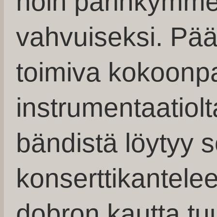
noin parinkymmen
vahvuiseksi. Pää
toimiva kokoonp
instrumentaatiolt
bändistä löytyy s
konserttikantelees
dobron kautta tu