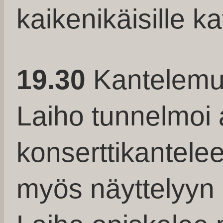
kaikenikäisille kat
19.30
Kantelemu
Laiho tunnelmoi a
konserttikanteleel
myös näyttelyyn