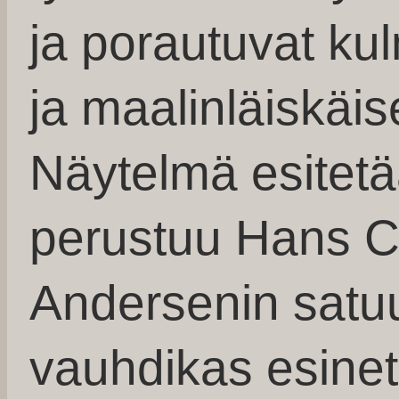
ja porautuvat kul
ja maalinläiskäi
Näytelmä esitetää
perustuu Hans Ch
Andersenin satuu
vauhdikas esinet