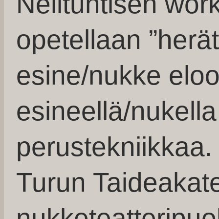
Nelituntisen wor
opetellaan ”her
esine/nukke eloon
esineellä/nukell
perustekniikkaa.
Turun Taideakat
nukketeatteripuo