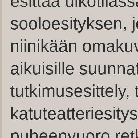
esittää ulkotilas
sooloesityksen, 
niinikään omakuva
aikuisille suunna
tutkimusesittely, 
katuteatteriesitys
puheenvuoro retk