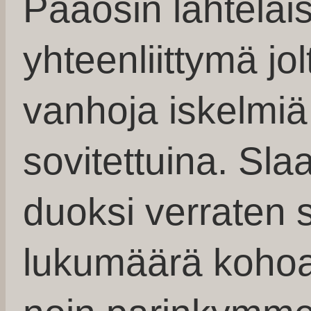
Pääosin lahtelai
yhteenliittymä j
vanhoja iskelmiä
sovitettuina. Sla
duoksi verraten s
lukumäärä kohoa