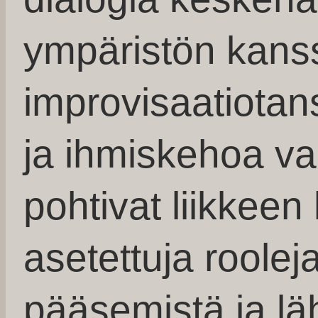
ympäristön kanss
improvisaatiotan
ja ihmiskehoa vap
pohtivat liikkeen
asetettuja rooleja,
pääsemistä ja lä