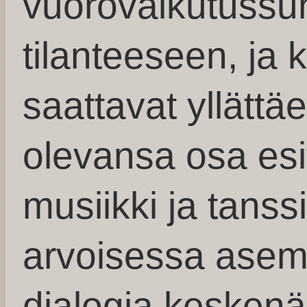
vuorovaikutussuh
tilanteeseen, ja 
saattavat yllätt
olevansa osa esi
musiikki ja tanss
arvoisessa asem
dialogia kesken