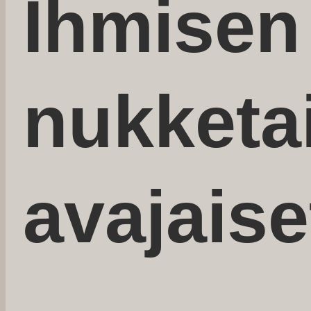
Ihmisen
nukketa
avajaiset