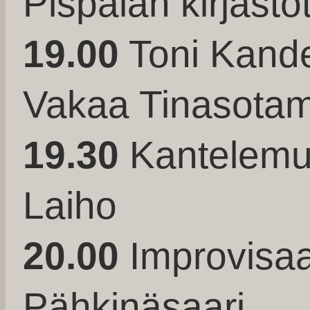
Pispalan kirjastot
19.00
Toni Kande
Vakaa Tinasotam
19.30
Kantelemu
Laiho
20.00
Improvisaat
Pähkinäsaari