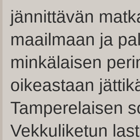
jännittävän matk
maailmaan ja pal
minkälaisen peri
oikeastaan jättik
Tamperelaisen so
Vekkuliketun last