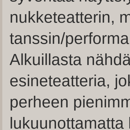
nukketeatterin, m
tanssin/performa
Alkuillasta nähd
esineteatteria, 
perheen pienimm
lukuunottamatta k