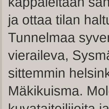
kappaleitaan säh
ja ottaa tilan hal
Tunnelmaa syven
vieraileva, Sysm
sittemmin helsink
Mäkikuisma. Mole
kuvataiteilijoita 