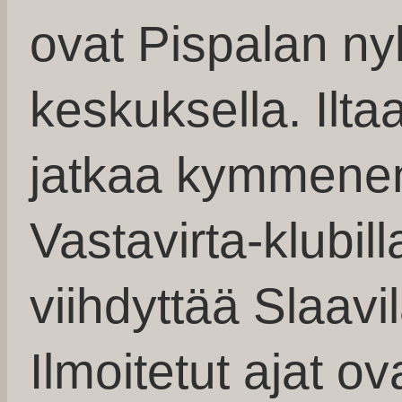
ovat Pispalan ny
keskuksella. Ilta
jatkaa kymmenen
Vastavirta-klubill
viihdyttää Slaavi
Ilmoitetut ajat ov