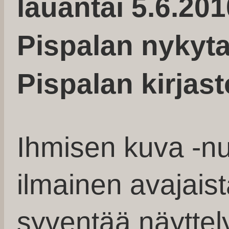
lauantai 5.6.201
Pispalan nykyta
Pispalan kirjast
Ihmisen kuva -nu
ilmainen avajai
syventää näyttel