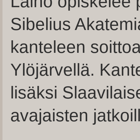
Laiho opiskelee 
Sibelius Akatemi
kanteleen soitto
Ylöjärvellä. Kant
lisäksi Slaavilai
avajaisten jatkoil