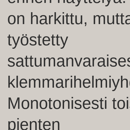
on harkittu, mutt
työstetty
sattumanvaraisesti
klemmarihelmiyhd
Monotonisesti tois
pienten