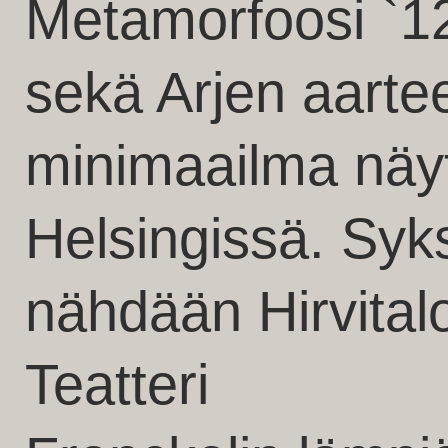
Metamorfoosi `12
sekä Arjen aarte
minimaailma näy
Helsingissä. Syk
nähdään Hirvitalo
Teatteri