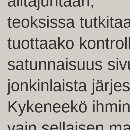
alitajuntaan,
teoksissa tutkit
tuottaako kontrol
satunnaisuus siv
jonkinlaista järj
Kykeneekö ihmi
vain sellaisen m