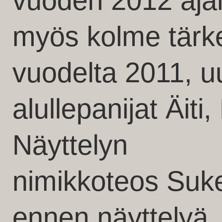
vuoden 2012 ajal
myös kolme tärk
vuodelta 2011, u
alullepanijat Äiti,
Näyttelyn
nimikkoteos Sukel
ennen näyttelyä