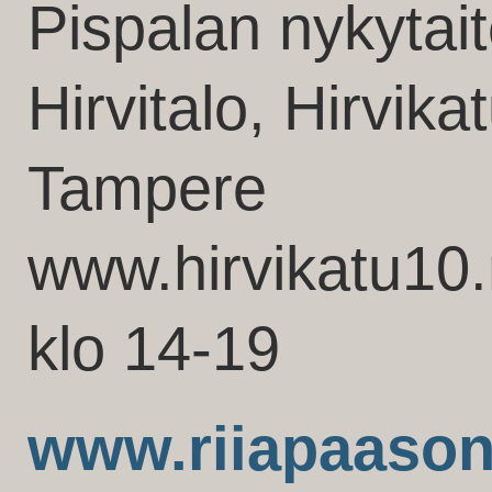
Pispalan nykytai
Hirvitalo, Hirvik
Tampere
www.hirvikatu10.
klo 14-19
www.riiapaason