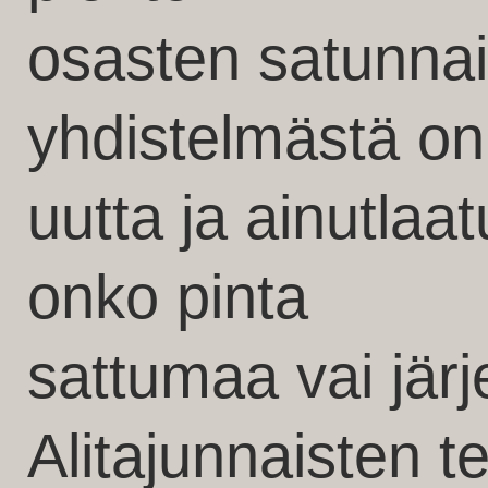
osasten satunna
yhdistelmästä on 
uutta ja ainutlaat
onko pinta
sattumaa vai jär
Alitajunnaisten t