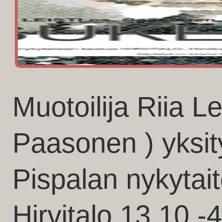
Muotoilija Riia Le
Paasonen ) yksit
Pispalan nykytai
Hirvitalo 13.10.-