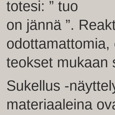
totesi: ” tuo
on jännä ”. Reakti
odottamattomia, 
teokset mukaan s
Sukellus -näyttel
materiaaleina ova