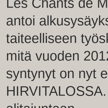
Les Chants de Ma
antoi alkusysäyks
taiteelliseen työ
mitä vuoden 201
syntynyt on nyt es
HIRVITALOSSA. N