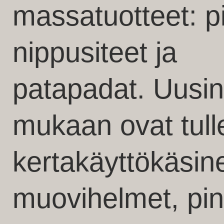
massatuotteet: pill
nippusiteet ja
patapadat. Uusin
mukaan ovat tull
kertakäyttökäsine
muovihelmet, pinn