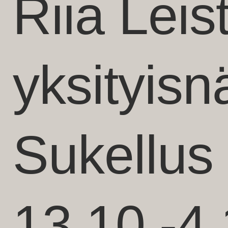
Riia Leis
yksityisnä
Sukellus
13.10.-4