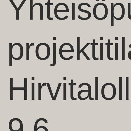
Yhteisöp
projektiti
Hirvitalol
9.6.