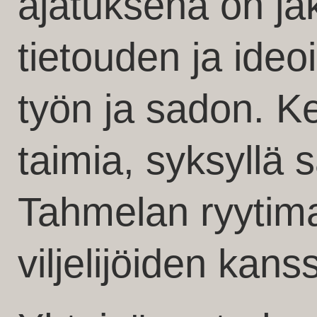
ajatuksena on j
tietouden ja ideo
työn ja sadon. K
taimia, syksyllä
Tahmelan ryytim
viljelijöiden kans