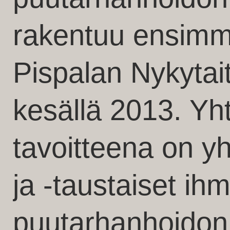
rakentuu ensimm
Pispalan Nykytai
kesällä 2013. Yh
tavoitteena on yh
ja -taustaiset ihm
puutarhanhoidon