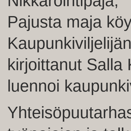
Nikkarointipaja,
Pajusta maja köy
Kaupunkiviljelijä
kirjoittanut Sall
luennoi kaupunki
Yhteisöpuutarhas