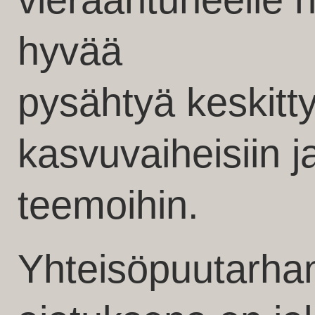
vieraantuneelle 
hyvää
pysähtyä keskitt
kasvuvaiheisiin ja 
teemoihin.
Yhteisöpuutarha