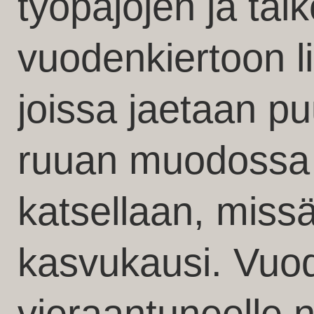
työpajojen ja talk
vuodenkiertoon lii
joissa jaetaan p
ruuan muodossa 
katsellaan, miss
kasvukausi. Vuod