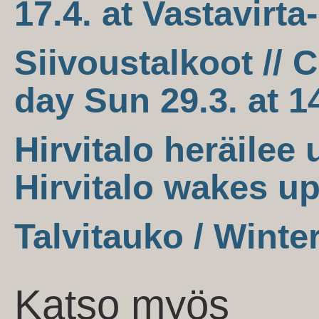
17.4. at Vastavirta
Siivoustalkoot //
day Sun 29.3. at 1
Hirvitalo heräilee 
Hirvitalo wakes up
Talvitauko / Winte
Katso myös