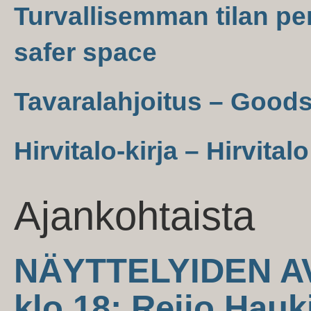
Turvallisemman tilan per
safer space
Tavaralahjoitus – Good
Hirvitalo-kirja – Hirvital
Ajankohtaista
NÄYTTELYIDEN AV
klo 18: Reijo Hauk