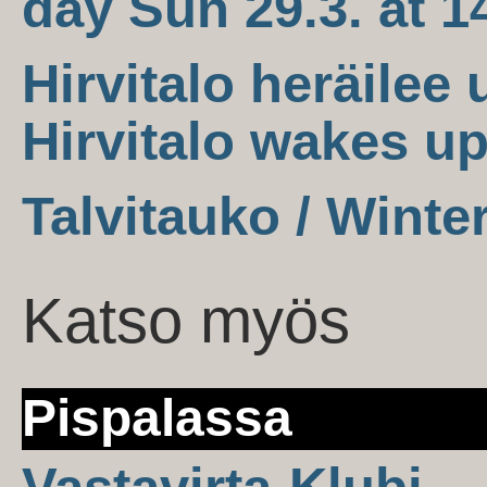
day Sun 29.3. at 1
Hirvitalo heräilee 
Hirvitalo wakes up
Talvitauko / Winte
Katso myös
Pispalassa
Vastavirta-Klubi