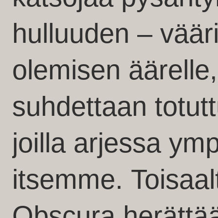
hulluuden – väär
olemisen äärel
suhdettaan totutt
joilla arjessa ym
itsemme. Toisaal
Obscura herättää