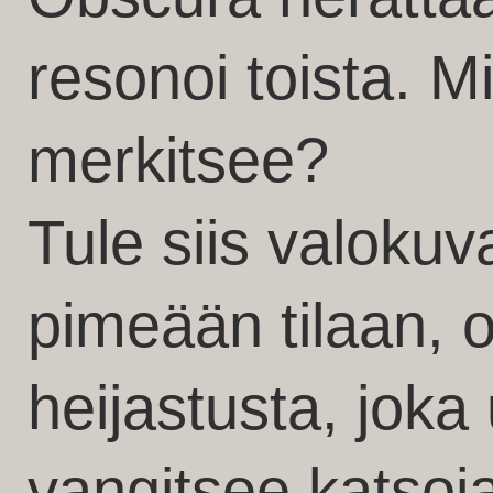
resonoi toista. Mi
merkitsee?
Tule siis valokuv
pimeään tilaan,
heijastusta, jok
vangitsee katsoj