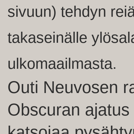
sivuun) tehdyn reia
takaseinälle ylös
ulkomaailmasta.
Outi Neuvosen 
Obscuran ajatus 
katsojaa pysäht