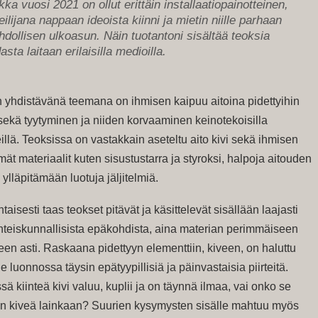
kka vuosi 2021 on ollut erittäin installaatiopainotteinen,
teilijana nappaan ideoista kiinni ja mietin niille parhaan
dollisen ulkoasun. Näin tuotantoni sisältää teoksia
dasta laitaan erilaisilla medioilla.
n yhdistävänä teemana on ihmisen kaipuu aitoina pidettyihin
 sekä tyytyminen ja niiden korvaaminen keinotekoisilla
llä. Teoksissa on vastakkain aseteltu aito kivi sekä ihmisen
mät materiaalit kuten sisustustarra ja styroksi, halpoja aitouden
a ylläpitämään luotuja jäljitelmiä.
taisesti taas teokset pitävät ja käsittelevät sisällään laajasti
yhteiskunnallisista epäkohdista, aina materian perimmäiseen
een asti. Raskaana pidettyyn elementtiin, kiveen, on haluttu
le luonnossa täysin epätyypillisiä ja päinvastaisia piirteitä.
sä kiinteä kivi valuu, kuplii ja on täynnä ilmaa, vai onko se
än kiveä lainkaan? Suurien kysymysten sisälle mahtuu myös