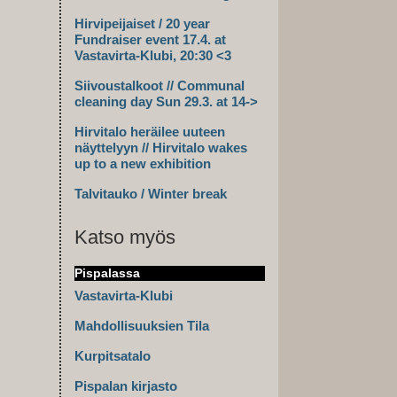
Hirvipeijaiset / 20 year
Fundraiser event 17.4. at
Vastavirta-Klubi, 20:30 <3
Siivoustalkoot // Communal
cleaning day Sun 29.3. at 14->
Hirvitalo heräilee uuteen
näyttelyyn // Hirvitalo wakes
up to a new exhibition
Talvitauko / Winter break
Katso myös
Pispalassa
Vastavirta-Klubi
Mahdollisuuksien Tila
Kurpitsatalo
Pispalan kirjasto