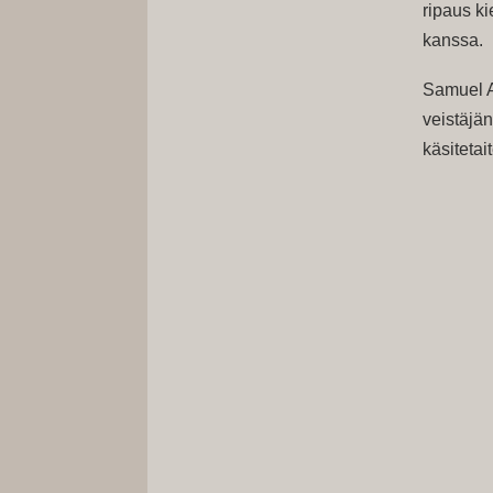
ripaus k
kanssa.
Samuel An
veistäjä
käsitetait