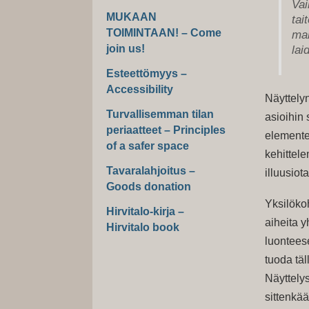
Vai
MUKAAN
tai
TOIMINTAAN! – Come
mah
join us!
lai
Esteettömyys –
Accessibility
Näyttely
Turvallisemman tilan
asioihin
periaatteet – Principles
elementei
of a safer space
kehittele
Tavaralahjoitus –
illuusiot
Goods donation
Yksilökoh
Hirvitalo-kirja –
aiheita 
Hirvitalo book
luontees
tuoda täl
Näyttelys
sittenkä