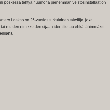
ieli poskessa tehtyä huumoria pienemmän veistosinstallaation
tero Laakso on 26-vuotias turkulainen taiteilija, joka
n tai muiden nimikkeiden sijaan identifioituu ehkä lähimmäksi
eilijana.