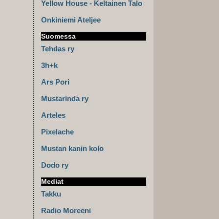
Yellow House - Keltainen Talo
Onkiniemi Ateljee
Suomessa
Tehdas ry
3h+k
Ars Pori
Mustarinda ry
Arteles
Pixelache
Mustan kanin kolo
Dodo ry
Mediat
Takku
Radio Moreeni