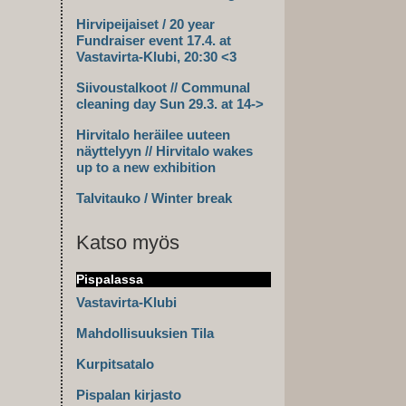
Hirvipeijaiset / 20 year
Fundraiser event 17.4. at
Vastavirta-Klubi, 20:30 <3
Siivoustalkoot // Communal
cleaning day Sun 29.3. at 14->
Hirvitalo heräilee uuteen
näyttelyyn // Hirvitalo wakes
up to a new exhibition
Talvitauko / Winter break
Katso myös
Pispalassa
Vastavirta-Klubi
Mahdollisuuksien Tila
Kurpitsatalo
Pispalan kirjasto