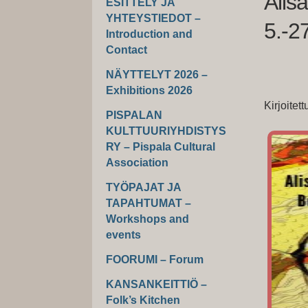
Alis
ESITTELY JA
YHTEYSTIEDOT –
5.-2
Introduction and
Contact
NÄYTTELYT 2026 –
Exhibitions 2026
Kirjoitet
PISPALAN
KULTTUURIYHDISTYS
RY – Pispala Cultural
Association
TYÖPAJAT JA
TAPAHTUMAT –
Workshops and
events
FOORUMI – Forum
KANSANKEITTIÖ –
Folk’s Kitchen