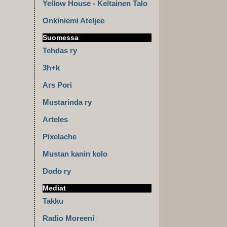
Yellow House - Keltainen Talo
Onkiniemi Ateljee
Suomessa
Tehdas ry
3h+k
Ars Pori
Mustarinda ry
Arteles
Pixelache
Mustan kanin kolo
Dodo ry
Mediat
Takku
Radio Moreeni