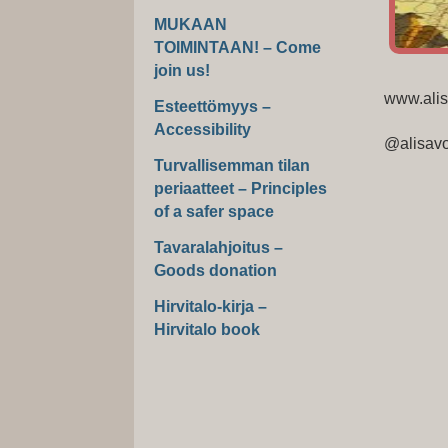
MUKAAN
TOIMINTAAN! – Come
join us!
www.ali
Esteettömyys –
Accessibility
@alisavo
Turvallisemman tilan
periaatteet – Principles
of a safer space
Tavaralahjoitus –
Goods donation
Hirvitalo-kirja –
Hirvitalo book