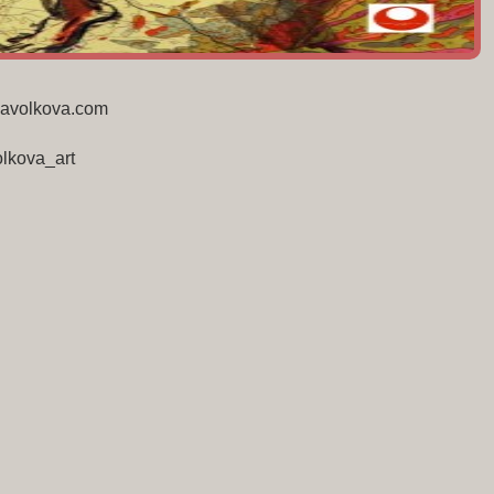
savolkova.com
lkova_art