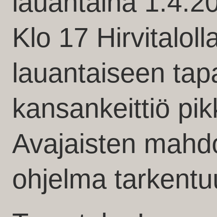
lauantaina 1.4.2
Klo 17 Hirvitaloll
lauantaiseen ta
kansankeittiö pik
Avajaisten mahd
ohjelma tarkent