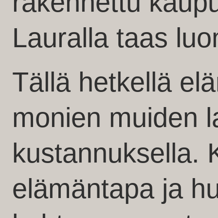
rakennettu kaupu
Lauralla taas lu
Tällä hetkellä e
monien muiden la
kustannuksella.
elämäntapa ja hu