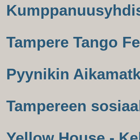
Kumppanuusyhdist
Tampere Tango Fes
Pyynikin Aikamatk
Tampereen sosiaa
Yellow House - Ke