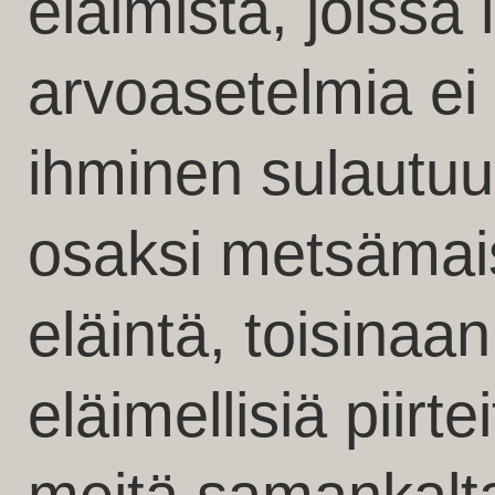
eläimistä, joissa l
arvoasetelmia ei 
ihminen sulautuu
osaksi metsämais
eläintä, toisinaa
eläimellisiä piirt