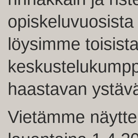
opiskeluvuosista l
löysimme toisis
keskustelukumpp
haastavan ystäv
Vietämme näyttel