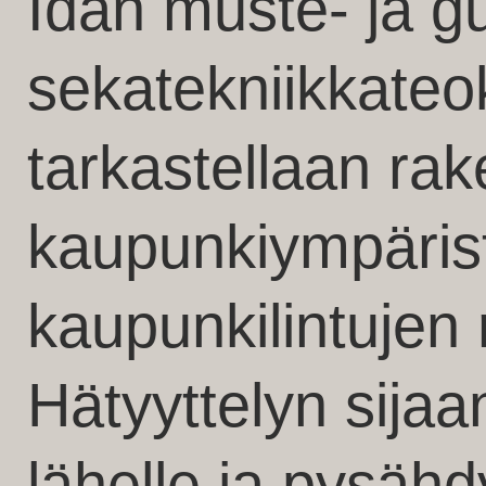
Idan muste- ja g
sekatekniikkateo
tarkastellaan ra
kaupunkiympärist
kaupunkilintujen 
Hätyyttelyn sijaa
lähelle ja pysäh