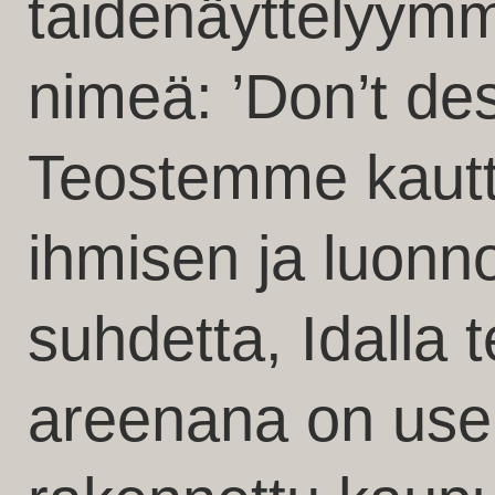
taidenäyttelyymm
nimeä: ’Don’t de
Teostemme kaut
ihmisen ja luonno
suhdetta, Idalla
areenana on use