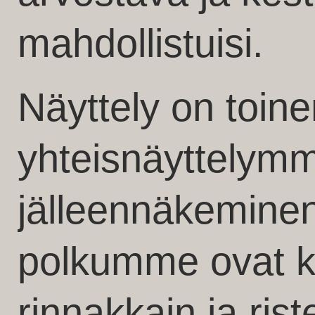
mahdollistuisi.
Näyttely on toin
yhteisnäyttelymm
jälleennäkeminen.
polkumme ovat k
rinnakkain ja riste