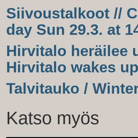
Siivoustalkoot //
day Sun 29.3. at 1
Hirvitalo heräilee 
Hirvitalo wakes up
Talvitauko / Winte
Katso myös