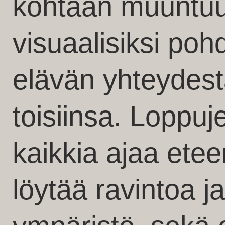
kohtaan muuntu
visuaalisiksi poh
elävän yhteydest
toisiinsa. Loppuj
kaikkia ajaa etee
löytää ravintoa ja