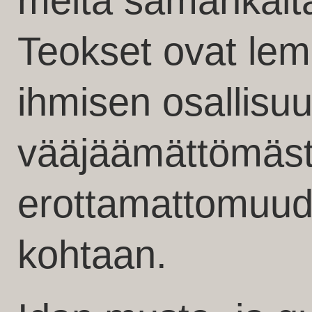
meitä samankal
Teokset ovat lem
ihmisen osallisuu
vääjäämättömäs
erottamattomuud
kohtaan.