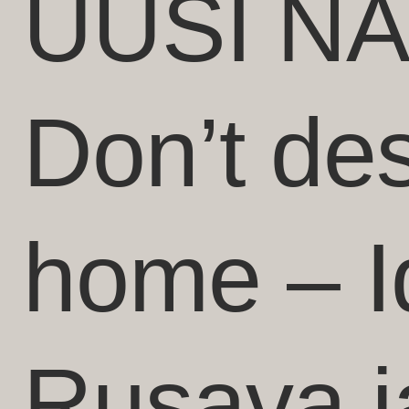
UUSI NÄ
Don’t des
home – I
Rusava j