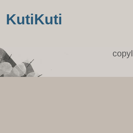
KutiKuti
copy