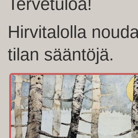
Tervetuloa!
Hirvitalolla noud
tilan sääntöjä.