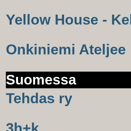
Yellow House - Ke
Onkiniemi Ateljee
Suomessa
Tehdas ry
3h+k