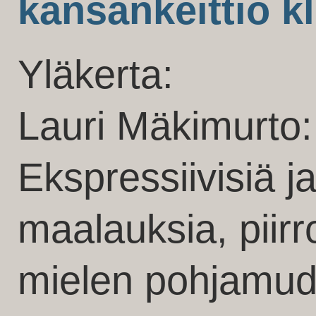
kansankeittiö kl
Yläkerta:
Lauri Mäkimurto: 
Ekspressiivisiä j
maalauksia, piirr
mielen pohjamudi