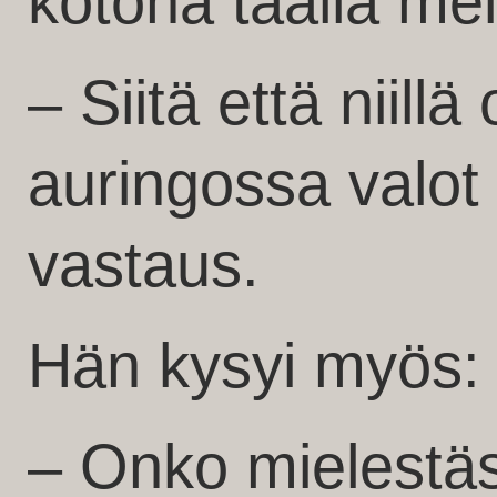
kotona täällä me
– Siitä että niillä 
auringossa valot 
vastaus.
Hän kysyi myös:
– Onko mielestäs