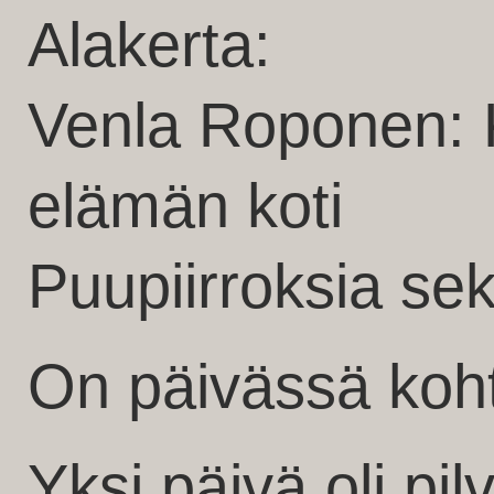
Alakerta:
Venla Roponen:
elämän koti
Puupiirroksia se
On päivässä koht
Yksi päivä oli pil