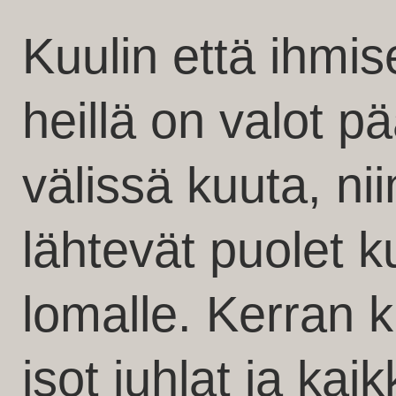
Kuulin että ihmi
heillä on valot p
välissä kuuta, ni
lähtevät puolet 
lomalle. Kerran k
isot juhlat ja kaik