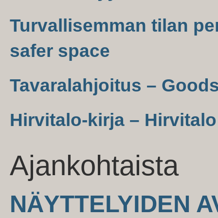
Turvallisemman tilan per
safer space
Tavaralahjoitus – Good
Hirvitalo-kirja – Hirvital
Ajankohtaista
NÄYTTELYIDEN AV